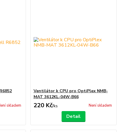
 R6852
Ventilátor k CPU pro OptiPlex NMB-
MAT 3612KL-04W-B66
220 Kč
ení skladem
Není skladem
/
ks
Detail