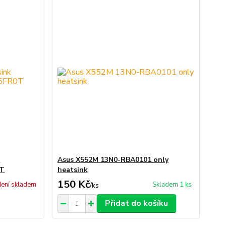
k
Asus X552M 13N0-RBA0101 only
0T
heatsink
150 Kč
ení skladem
Skladem 1 ks
/
ks
Přidat do košíku