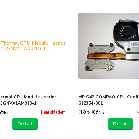
ermal CPU Module - series
HP G42 COMPAQ CPU Cooli
13GNVX1AM010-1
612354-001
č
395 Kč
Není skladem
N
/
ks
/
ks
Detail
Detail