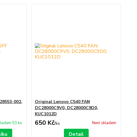
28553-002,
Original Lenovo C540 FAN
DC28000C9V0, DC28000C9D0,
KUC1012D
650 Kč
ladem 53 ks
Není skladem
/
ks
šíku
Detail