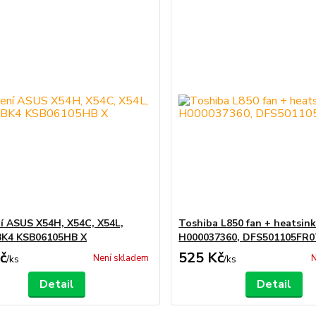
í ASUS X54H, X54C, X54L,
Toshiba L850 fan + heatsin
BK4 KSB06105HB X
H000037360, DFS501105FR
č
525 Kč
Není skladem
N
/
ks
/
ks
Detail
Detail