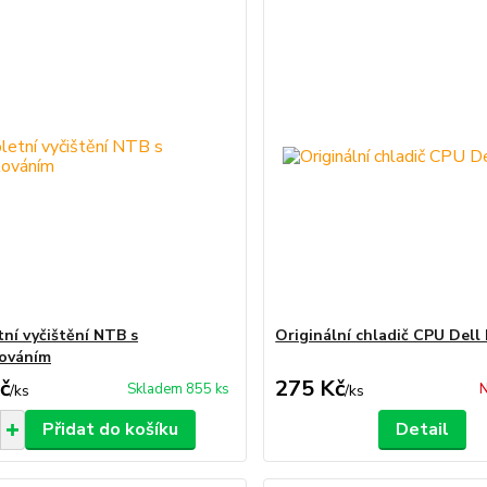
ní vyčištění NTB s
Originální chladič CPU Dell
ováním
č
275 Kč
Skladem 855 ks
N
/
ks
/
ks
Přidat do košíku
Detail