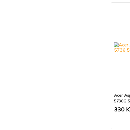
Acer As
5736G 
330 K