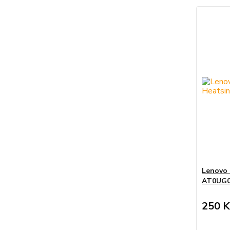
Lenovo 
AT0UG
250 K