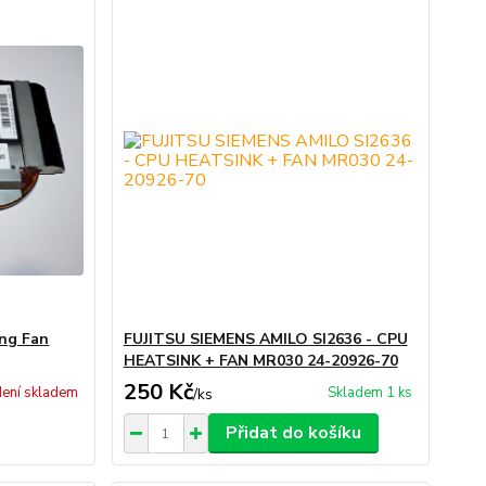
ng Fan
FUJITSU SIEMENS AMILO SI2636 - CPU
HEATSINK + FAN MR030 24-20926-70
250 Kč
ení skladem
Skladem 1 ks
/
ks
Přidat do košíku