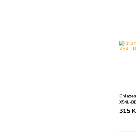
Chlazen
X54L-B
315 K