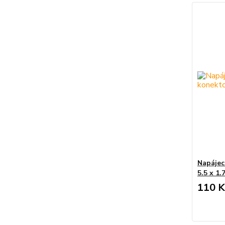
Napájec
5.5 x 1
110 K