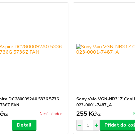
pire DC2800092A0 5336 5736
Sony Vaio VGN-NR31Z Cool
5736Z FAN
023-0001-7487_A
č
255 Kč
Není skladem
/
ks
/
ks
Detail
Přidat do ko