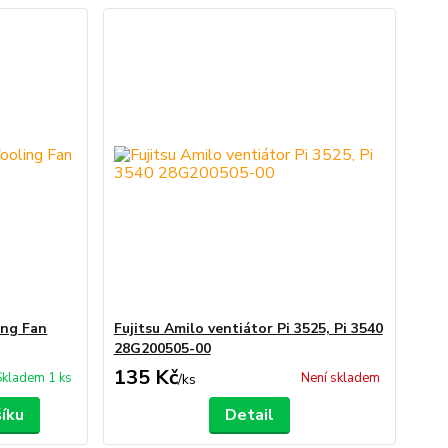
ing Fan
Fujitsu Amilo ventiátor Pi 3525, Pi 3540
28G200505-00
135 Kč
Skladem 1 ks
Není skladem
/
ks
šíku
Detail