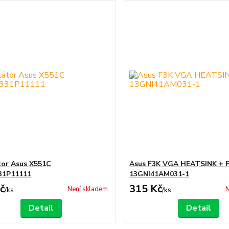
tor Asus X551C
Asus F3K VGA HEATSINK + 
31P11111
13GNI41AM031-1
č
315 Kč
Není skladem
N
/
ks
/
ks
Detail
Detail