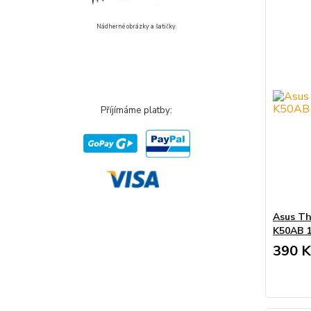
Nádherné obrázky a šatičky.
Příjímáme platby:
Asus Th
K50AB 
390 K