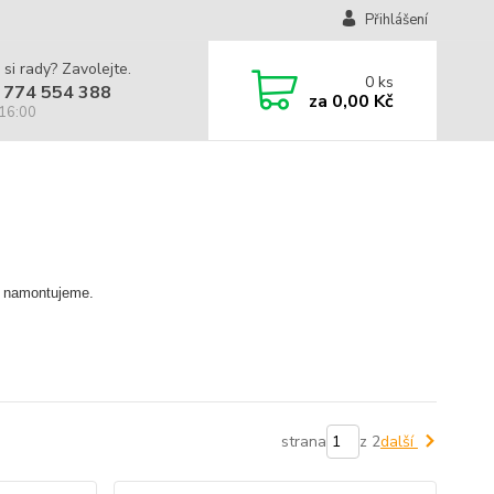
Přihlášení
 si rady? Zavolejte.
0
ks
 774 554 388
za
0,00 Kč
 16:00
 i namontujeme.
strana
z 2
další