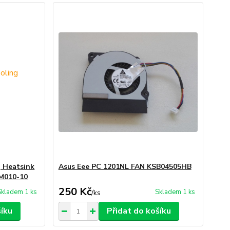
 Heatsink
Asus Eee PC 1201NL FAN KSB04505HB
M010-10
250 Kč
Skladem 1 ks
Skladem 1 ks
/
ks
šíku
Přidat do košíku