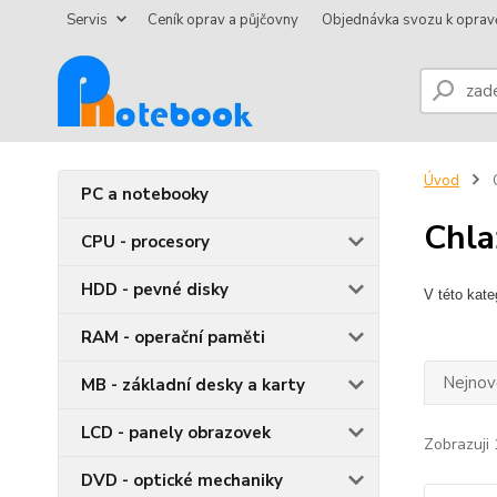
Servis
Ceník oprav a půjčovny
Objednávka svozu k oprav
Úvod
C
PC a notebooky
Chlaz
CPU - procesory
HDD - pevné disky
V této kate
RAM - operační paměti
Nejnově
MB - základní desky a karty
LCD - panely obrazovek
Zobrazuji 
DVD - optické mechaniky