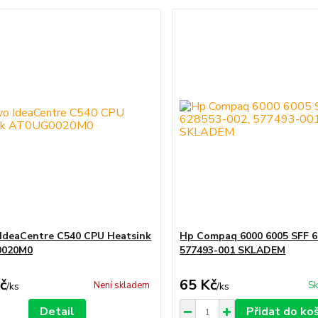
IdeaCentre C540 CPU Heatsink
Hp Compaq 6000 6005 SFF 6
0020M0
577493-001 SKLADEM
č
65 Kč
Není skladem
Sk
/
ks
/
ks
Detail
Přidat do ko