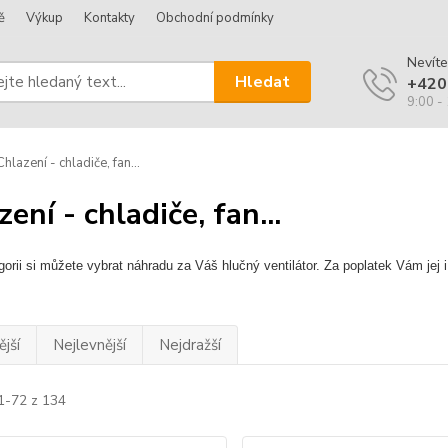
ě
Výkup
Kontakty
Obchodní podmínky
Nevíte
Hledat
+420
9:00 -
hlazení - chladiče, fan...
ení - chladiče, fan...
gorii si můžete vybrat náhradu za Váš hlučný ventilátor. Za poplatek Vám jej
jší
Nejlevnější
Nejdražší
1-72 z 134