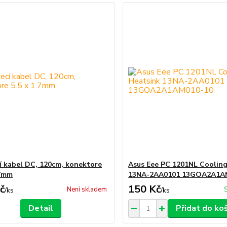
í kabel DC, 120cm, konektore
Asus Eee PC 1201NL Cooling
.7mm
13NA-2AA0101 13GOA2A1A
č
150 Kč
Není skladem
/
ks
/
ks
Detail
Přidat do ko