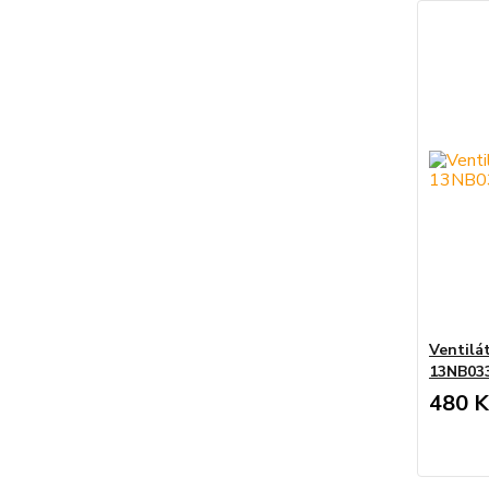
Ventilá
13NB03
480 K