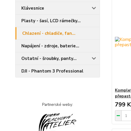
Klávesnice
Plasty - šasí, LCD rámečky...
Chlazení - chladiče, fan...
Napájení - zdroje, baterie...
Ostatní - šroubky, panty...
DJI - Phantom 3 Professional
Komplet
přepast
799 K
Partnerské weby: