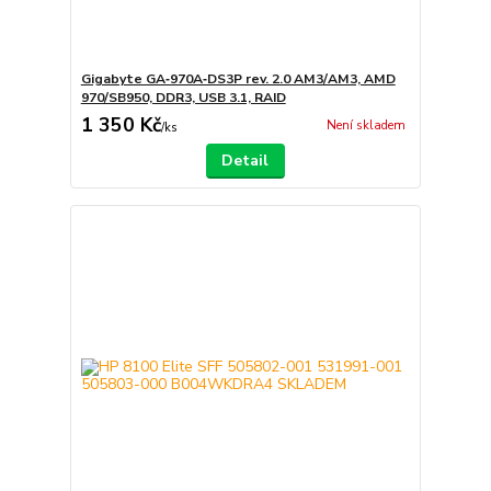
Gigabyte GA‑970A‑DS3P rev. 2.0 AM3/AM3, AMD
970/SB950, DDR3, USB 3.1, RAID
1 350 Kč
Není skladem
/
ks
Detail