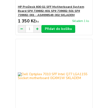
HP ProDesk 600 G1 SFF Motherboard System
Board SP# 739682-601 SP# 739682-501 SP#
739682-001 - AS#696549-002 SKLADEM
1 350 Kč
Skladem 1 ks
/
ks
Přidat do košíku