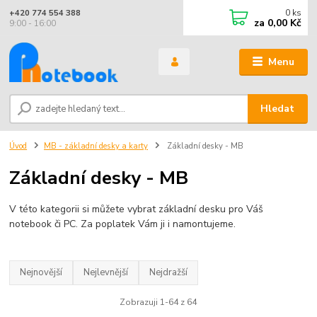
0
ks
+420 774 554 388
za
0,00 Kč
9:00 - 16:00
Menu
Hledat
Úvod
MB - základní desky a karty
Základní desky - MB
Základní desky - MB
V této kategorii si můžete vybrat základní desku pro Váš
notebook či PC. Za poplatek Vám ji i namontujeme.
Nejnovější
Nejlevnější
Nejdražší
Zobrazuji 1-64 z 64