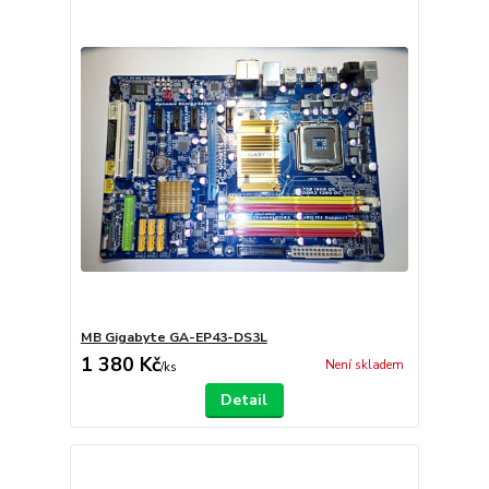
MB Gigabyte GA-EP43-DS3L
1 380 Kč
Není skladem
/
ks
Detail