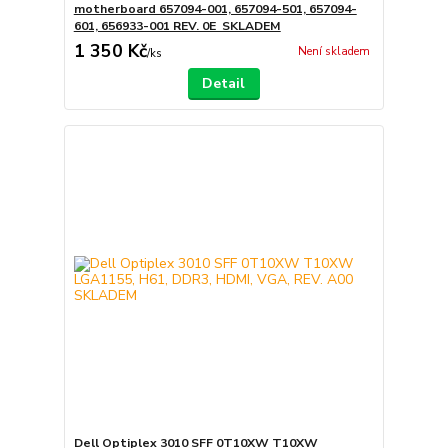
motherboard 657094-001, 657094-501, 657094-
601, 656933-001 REV. 0E SKLADEM
1 350 Kč
Není skladem
/
ks
Detail
Dell Optiplex 3010 SFF 0T10XW T10XW