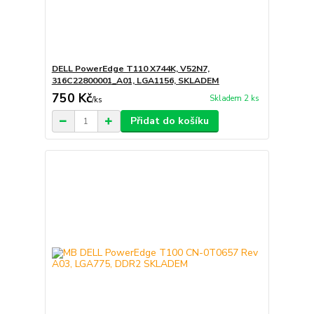
DELL PowerEdge T110 X744K, V52N7,
316C22800001_A01, LGA1156, SKLADEM
750 Kč
Skladem 2 ks
/
ks
Přidat do košíku