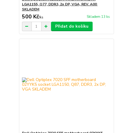
LGA1155, Q77, DDR3, 2x DP, VGA, REV. A00
SKLADEM
500 Kč
Skladem 13 ks
/
ks
Přidat do košíku
Dell Optiplex 7020 SFF motherboard 02YYK5