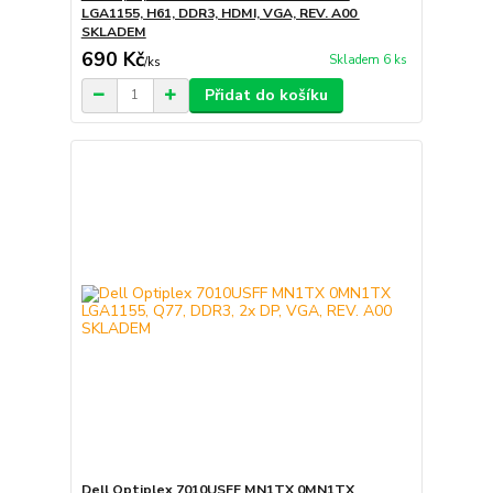
LGA1155, H61, DDR3, HDMI, VGA, REV. A00
SKLADEM
690 Kč
Skladem 6 ks
/
ks
Přidat do košíku
Dell Optiplex 7010USFF MN1TX 0MN1TX