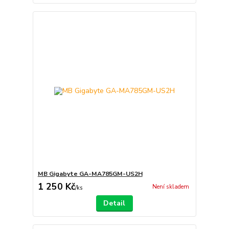
MB Gigabyte GA-MA785GM-US2H
1 250 Kč
Není skladem
/
ks
Detail