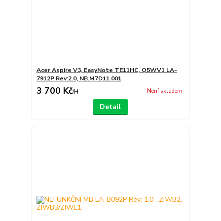
Acer Aspire V3, EasyNote TE11HC, Q5WV1 LA-
7912P Rev:2.0, NB.M7D11.001
3 700 Kč
Není skladem
/
H
Detail