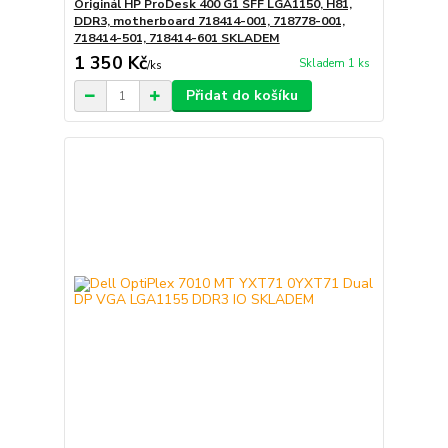
Originál HP ProDesk 400 G1 SFF LGA1150, H81,
DDR3, motherboard 718414-001, 718778-001,
718414-501, 718414-601 SKLADEM
1 350 Kč
Skladem 1 ks
/
ks
Přidat do košíku