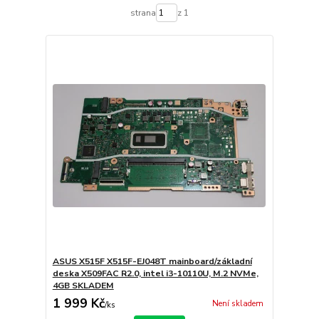
strana
z 1
ASUS X515F X515F-EJ048T mainboard/základní
deska X509FAC R2.0, intel i3-10110U, M.2 NVMe,
4GB SKLADEM
1 999 Kč
Není skladem
/
ks