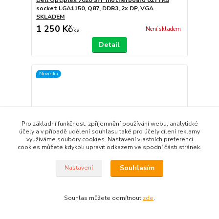
socket LGA1150, Q87, DDR3, 2x DP, VGA
SKLADEM
1 250 Kč
Není skladem
/
ks
Detail
Novinka
Pro základní funkčnost, zpříjemnění používání webu, analytické
účely a v případě udělení souhlasu také pro účely cílení reklamy
využíváme soubory cookies. Nastavení vlastních preferencí
cookies můžete kdykoli upravit odkazem ve spodní části stránek.
Souhlasím
Nastavení
Souhlas můžete odmítnout
zde
.