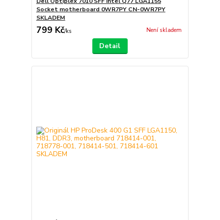
Dell Optiplex 7010 SFF Intel Q77 LGA1155
Socket motherboard 0WR7PY CN-0WR7PY
SKLADEM
799 Kč
Není skladem
/
ks
Detail