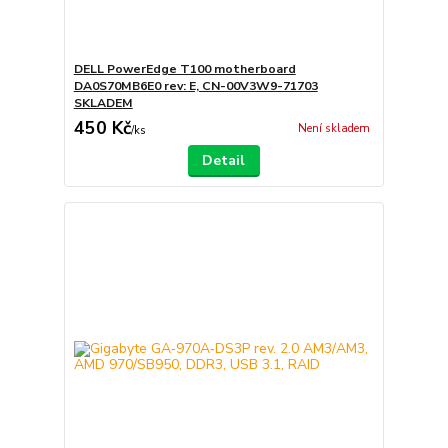
DELL PowerEdge T100 motherboard
DA0S70MB6E0 rev: E, CN-00V3W9-71703
SKLADEM
450 Kč
Není skladem
/
ks
Detail