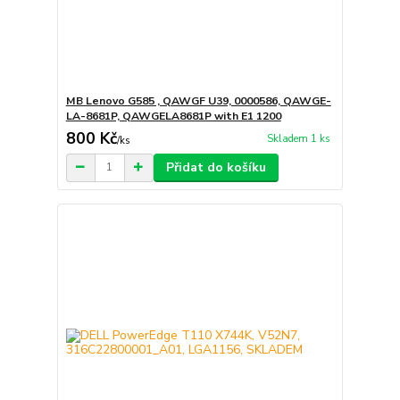
MB Lenovo G585 , QAWGF U39, 0000586, QAWGE-
LA-8681P, QAWGELA8681P with E1 1200
800 Kč
Skladem 1 ks
/
ks
Přidat do košíku