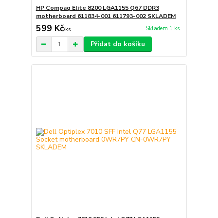
HP Compaq Elite 8200 LGA1155 Q67 DDR3
motherboard 611834-001 611793-002 SKLADEM
599 Kč
Skladem 1 ks
/
ks
Přidat do košíku