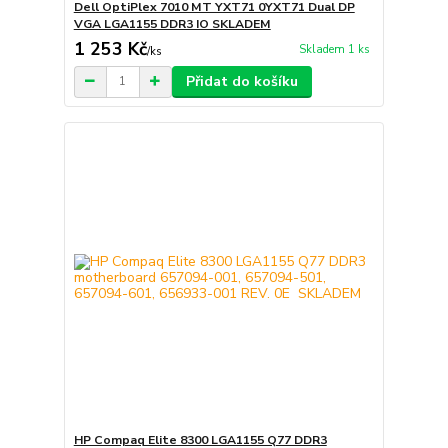
Dell OptiPlex 7010 MT YXT71 0YXT71 Dual DP
VGA LGA1155 DDR3 IO SKLADEM
1 253 Kč
Skladem 1 ks
/
ks
Přidat do košíku
HP Compaq Elite 8300 LGA1155 Q77 DDR3