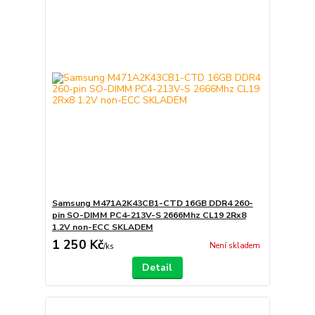
Samsung M471A2K43CB1-CTD 16GB DDR4 260-
pin SO-DIMM PC4-213V-S 2666Mhz CL19 2Rx8
1.2V non-ECC SKLADEM
1 250 Kč
Není skladem
/
ks
Detail