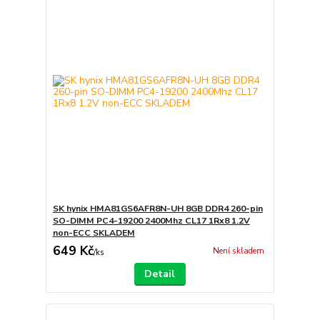
SK hynix HMA81GS6AFR8N-UH 8GB DDR4 260-pin
SO-DIMM PC4-19200 2400Mhz CL17 1Rx8 1.2V
non-ECC SKLADEM
649 Kč
Není skladem
/
ks
Detail