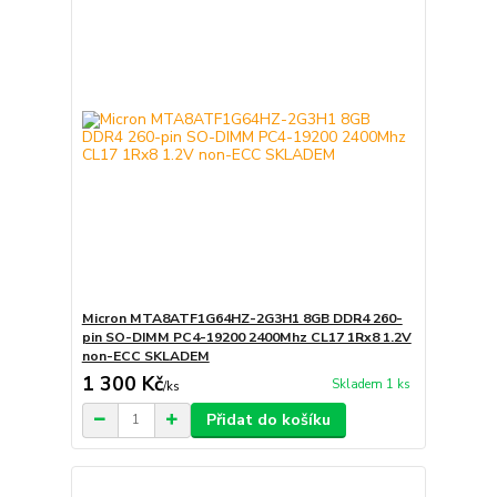
Micron MTA8ATF1G64HZ-2G3H1 8GB DDR4 260-
pin SO-DIMM PC4-19200 2400Mhz CL17 1Rx8 1.2V
non-ECC SKLADEM
1 300 Kč
Skladem 1 ks
/
ks
Přidat do košíku