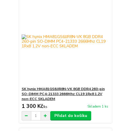
SK hynix HMA81GS6JJR8N-VK 8GB DDR4 260-pin
SO-DIMM PC4-21333 2666Mhz CL19 1Rx8 1.2V
non-ECC SKLADEM
1 300 Kč
Skladem 1 ks
/
ks
Přidat do košíku