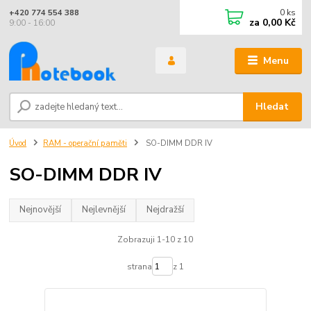
0
ks
+420 774 554 388
za
0,00 Kč
9:00 - 16:00
Menu
Hledat
Úvod
RAM - operační paměti
SO-DIMM DDR IV
SO-DIMM DDR IV
Nejnovější
Nejlevnější
Nejdražší
Zobrazuji 1-10 z 10
strana
z 1