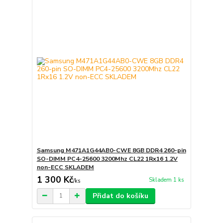
Samsung M471A1G44AB0-CWE 8GB DDR4 260-pin
SO-DIMM PC4-25600 3200Mhz CL22 1Rx16 1.2V
non-ECC SKLADEM
1 300 Kč
Skladem 1 ks
/
ks
Přidat do košíku