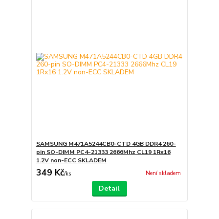
SAMSUNG M471A5244CB0-CTD 4GB DDR4 260-
pin SO-DIMM PC4-21333 2666Mhz CL19 1Rx16
1.2V non-ECC SKLADEM
349 Kč
Není skladem
/
ks
Detail