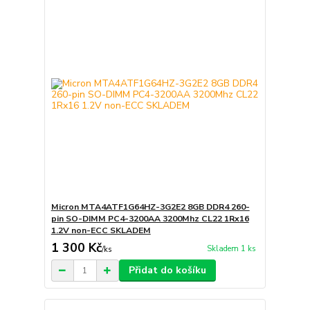
Micron MTA4ATF1G64HZ-3G2E2 8GB DDR4 260-
pin SO-DIMM PC4-3200AA 3200Mhz CL22 1Rx16
1.2V non-ECC SKLADEM
1 300 Kč
Skladem 1 ks
/
ks
Přidat do košíku