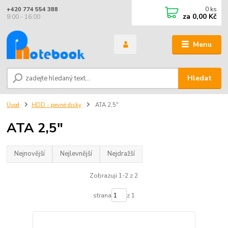
0
ks
+420 774 554 388
za
0,00 Kč
9:00 - 16:00
Menu
Hledat
Úvod
HDD - pevné disky
ATA 2,5"
ATA 2,5"
Nejnovější
Nejlevnější
Nejdražší
Zobrazuji 1-2 z 2
strana
z 1