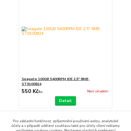
Seagate 100GB 5400RPM IDE 2.5" 8MB ,
ST9100824
550 Kč
Není skladem
/
ks
Detail
strana
z 1
Pro základní funkčnost, zpříjemnění používání webu, analytické
účely a v případě udělení souhlasu také pro účely cílení reklamy
využíváme soubory cookies. Nastavení vlastních preferencí