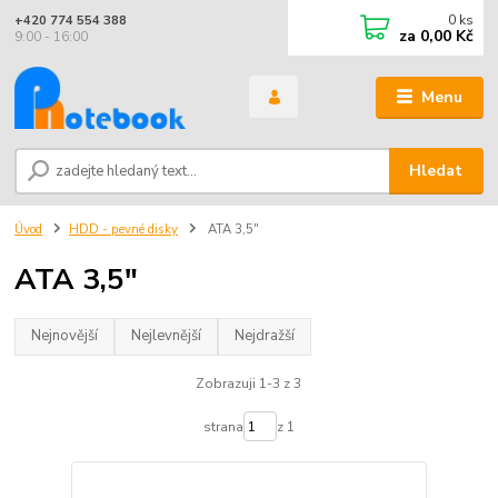
0
ks
+420 774 554 388
za
0,00 Kč
9:00 - 16:00
Menu
Hledat
Úvod
HDD - pevné disky
ATA 3,5"
ATA 3,5"
Nejnovější
Nejlevnější
Nejdražší
Zobrazuji 1-3 z 3
strana
z 1