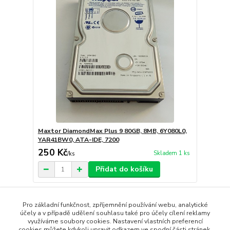
Maxtor DiamondMax Plus 9 80GB, 8MB, 6Y080L0,
YAR41BW0, ATA-IDE, 7200
250 Kč
Skladem 1 ks
/
ks
Přidat do košíku
strana
z 1
Pro základní funkčnost, zpříjemnění používání webu, analytické
účely a v případě udělení souhlasu také pro účely cílení reklamy
využíváme soubory cookies. Nastavení vlastních preferencí
cookies můžete kdykoli upravit odkazem ve spodní části stránek.