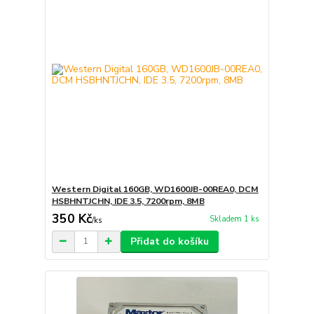
Western Digital 160GB, WD1600JB-00REA0, DCM
HSBHNTJCHN, IDE 3.5, 7200rpm, 8MB
350 Kč
Skladem 1 ks
/
ks
Přidat do košíku