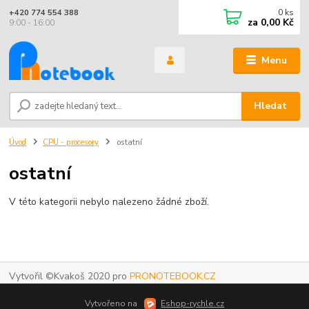
0
ks
+420 774 554 388
za
0,00 Kč
9:00 - 16:00
Menu
Hledat
Úvod
CPU - procesory
ostatní
ostatní
V této kategorii nebylo nalezeno žádné zboží.
Vytvořil ©Kvakoš 2020 pro
PRONOTEBOOK.CZ
Vytvořeno na
Eshop-rychle.cz