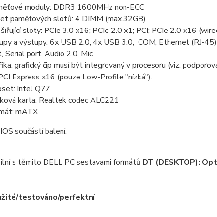
měťové moduly: DDR3 1600MHz non-ECC
et paměťových slotů: 4 DIMM (max.32GB)
šiřující sloty: PCIe 3.0 x16; PCIe 2.0 x1; PCI; PCIe 2.0 x16 (wire
upy a výstupy: 6x USB 2.0, 4x USB 3.0, COM, Ethernet (RJ-45)
t, Serial port, Audio 2,0, Mic
fika: grafický čip musí být integrovaný v procesoru (viz. podporo
PCI Express x16 (pouze Low-Profile "nízká").
pset: Intel Q77
ková karta: Realtek codec ALC221
mát: mATX
IOS součástí balení.
ilní s těmito DELL PC sestavami formátů
DT (DESKTOP): Opt
žité/testováno/perfektní