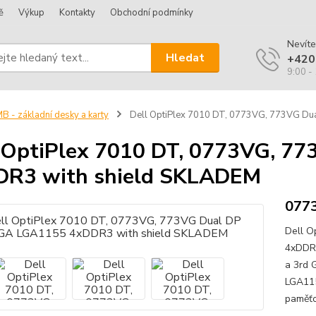
ě
Výkup
Kontakty
Obchodní podmínky
Nevíte
Hledat
+420
9:00 -
B - základní desky a karty
Dell OptiPlex 7010 DT, 0773VG, 773VG D
 OptiPlex 7010 DT, 0773VG, 7
DR3 with shield SKLADEM
077
Dell O
4xDDR3 
a 3rd 
LGA11
paměťo