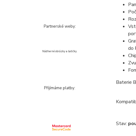
Pa
Poč
Roz
Vst
Partnerské weby:
por
Gra
do 
Nádherné obrázky a šatičky.
Chi
Zvu
For
Baterie B
Příjímáme platby:
Kompatib
Stav:
pou