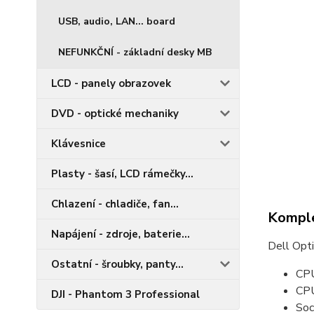
USB, audio, LAN... board
NEFUNKČNÍ - základní desky MB
LCD - panely obrazovek
DVD - optické mechaniky
Klávesnice
Plasty - šasí, LCD rámečky...
Chlazení - chladiče, fan...
Komple
Napájení - zdroje, baterie...
Dell Opt
Ostatní - šroubky, panty...
CPU
CPU
DJI - Phantom 3 Professional
Soc