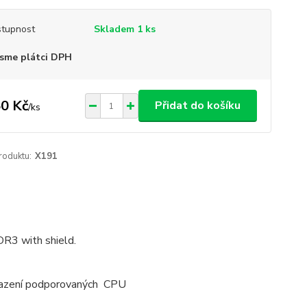
tupnost
Skladem 1 ks
sme plátci DPH
0 Kč
Přidat do košíku
/
ks
roduktu:
X191
3 with shield.
brazení podporovaných CPU