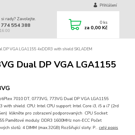
Přihlášení
 si rady? Zavolejte.
0
ks
 774 554 388
za
0,00 Kč
 16:00
ual DP VGA LGA1155 4xDDR3 with shield SKLADEM
73VG Dual DP VGA LGA1155
3VG
ptiPlex 7010 DT, 0773VG, 773VG Dual DP VGA LGA1155
with shield. CPU: Intel CPU support: Intel Core i3, i5 a i7 (2rd
Gen) klikněte pro zobrazení podporovaných CPU Socket:
55 Paměťové moduly: DDR3 1600MHz non-ECC Počet
vých slotů: 4 DIMM (max.32GB) Rozšiřující sloty: P...
celý popis