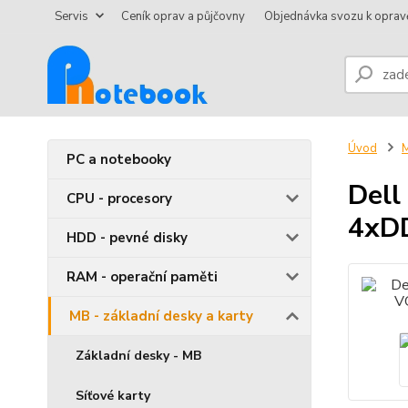
Servis
Ceník oprav a půjčovny
Objednávka svozu k oprav
Úvod
M
PC a notebooky
Dell
CPU - procesory
4xD
HDD - pevné disky
RAM - operační paměti
MB - základní desky a karty
Základní desky - MB
Síťové karty