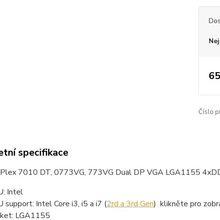
Dos
Nej
65
Číslo p
tní specifikace
iPlex 7010 DT, 0773VG, 773VG Dual DP VGA LGA1155 4xDDR
: Intel
 support: Intel Core i3, i5 a i7 (
2rd a 3rd Gen
) klikněte pro zo
ket: LGA1155