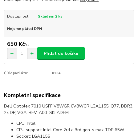
Dostupnost
Skladem 2 ks
Nejsme plátci DPH
650 Kč
/
ks
Přidat do košíku
Číslo produktu:
X134
Kompletní specifikace
Dell Optiplex 7010 USFF V8WGR 0V8WGR LGA1155, Q77, DDR3,
2x DP, VGA, REV. A00 SKLADEM.
CPU: Intel
CPU support: Intel Core 2rd a 3rd gen. s max TDP 65W.
Socket: LGA1155