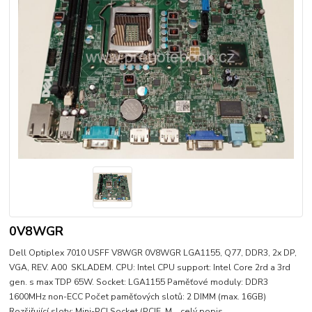
0V8WGR
Dell Optiplex 7010 USFF V8WGR 0V8WGR LGA1155, Q77, DDR3, 2x DP,
VGA, REV. A00 SKLADEM. CPU: Intel CPU support: Intel Core 2rd a 3rd
gen. s max TDP 65W. Socket: LGA1155 Paměťové moduly: DDR3
1600MHz non-ECC Počet paměťových slotů: 2 DIMM (max. 16GB)
Rozšiřující sloty: Mini-PCI Socket (PCIE_M...
celý popis