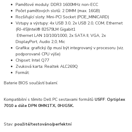
Paměťové moduly: DDR3 1600MHz non-ECC
Počet paměťových slotů: 2 DIMM (max. 16GB)
Rozšiřující sloty: Mini-PCI Socket (PCIE_MINICARD)
Vstupy a výstupy: 4x USB 3.0, 2x USB 2.0, COM, Ethernet
(RJ-45)Intel® 82579LM Gigabit1
Ethernet LAN 10/100/1000, 2x SATA II, VGA, 2x
DisplayPort, Audio 2,0, Mic
Grafika: grafický čip musí být integrovaný v procesoru (viz.
podporované CPU výše)
Chipset: Intel Q77
Zvuková karta: Realtek ALC269Q
Formát:
Baterie BIOS součástí balení.
Kompatibilní s těmito Dell PC sestavami formátů
USFF
:
Optiplex
7010 a dále DPN 0MN1TX, 0HJG5K.
Stav:
použité/testováno/perfektní