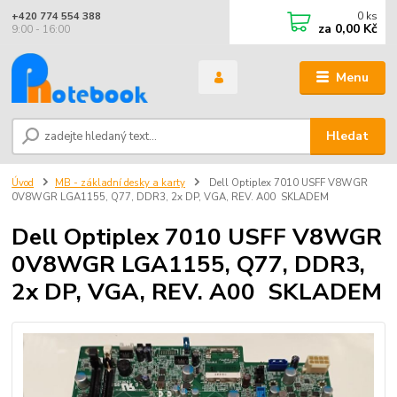
0
ks
+420 774 554 388
za
0,00 Kč
9:00 - 16:00
Menu
Hledat
Úvod
MB - základní desky a karty
Dell Optiplex 7010 USFF V8WGR
0V8WGR LGA1155, Q77, DDR3, 2x DP, VGA, REV. A00 SKLADEM
Dell Optiplex 7010 USFF V8WGR
0V8WGR LGA1155, Q77, DDR3,
2x DP, VGA, REV. A00 SKLADEM