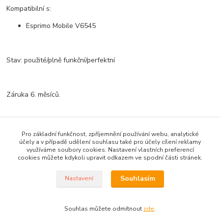
Kompatibilní s:
Esprimo Mobile V6545
Stav: použité/plně funkční/perfektní
Záruka 6. měsíců.
Zboží zařazeno v kategoriích
Pro základní funkčnost, zpříjemnění používání webu, analytické
účely a v případě udělení souhlasu také pro účely cílení reklamy
Chlazení - chladiče, fan...
využíváme soubory cookies. Nastavení vlastních preferencí
cookies můžete kdykoli upravit odkazem ve spodní části stránek.
Souhlasím
Nastavení
Vytvořil ©Kvakoš 2020 pro
PRONOTEBOOK.CZ
Souhlas můžete odmítnout
zde
.
Vytvořeno na
Eshop-rychle.cz