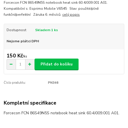
Forcecon FCN 86S49N5S notebook heat sink 60.4J009.001 A01.
Kompatibilní s: Esprimo Mobile V6545 Stav: použité/plně
funkční/perfektní Záruka 6. měsíců.
celý popis
Dostupnost
Skladem 1 ks
Nejsme plátci DPH
150 Kč
/
ks
Přidat do košíku
Číslo produktu:
PN346
Kompletní specifikace
Forcecon FCN 86S49N5S notebook heat sink 60.4J009.001 A01.