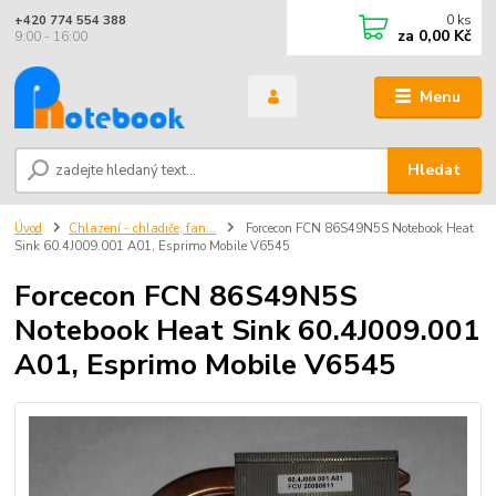
0
ks
+420 774 554 388
za
0,00 Kč
9:00 - 16:00
Menu
Hledat
Úvod
Chlazení - chladiče, fan...
Forcecon FCN 86S49N5S Notebook Heat
Sink 60.4J009.001 A01, Esprimo Mobile V6545
Forcecon FCN 86S49N5S
Notebook Heat Sink 60.4J009.001
A01, Esprimo Mobile V6545