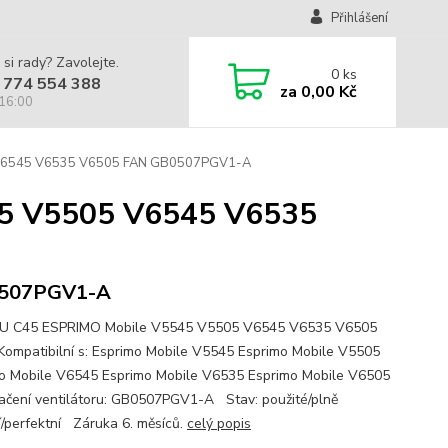
Přihlášení
 si rady? Zavolejte.
0
ks
 774 554 388
za
0,00 Kč
 16:00
 V6545 V6535 V6505 FAN GB0507PGV1-A
45 V5505 V6545 V6535
507PGV1-A
SU C45 ESPRIMO Mobile V5545 V5505 V6545 V6535 V6505
ompatibilní s: Esprimo Mobile V5545 Esprimo Mobile V5505
o Mobile V6545 Esprimo Mobile V6535 Esprimo Mobile V6505
ní ventilátoru: GB0507PGV1-A Stav: použité/plně
í/perfektní Záruka 6. měsíců.
celý popis