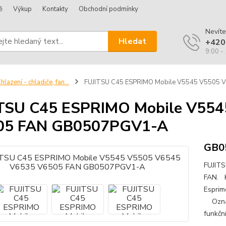
ě
Výkup
Kontakty
Obchodní podmínky
Nevíte
Hledat
+420
9:00 -
hlazení - chladiče, fan...
FUJITSU C45 ESPRIMO Mobile V5545 V5505
ITSU C45 ESPRIMO Mobile V55
05 FAN GB0507PGV1-A
GB0
FUJIT
FAN. K
Esprim
Označe
funkčn