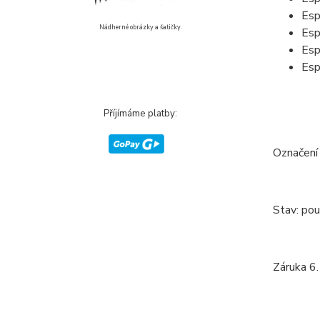
Esp
Nádherné obrázky a šatičky.
Esp
Esp
Esp
Příjímáme platby:
Označení
Stav: pou
Záruka 6.