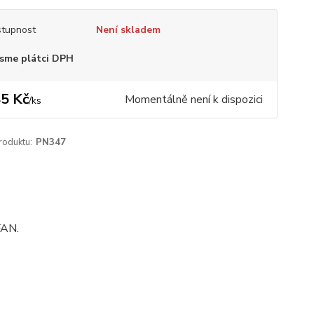
tupnost
Není skladem
sme plátci DPH
5 Kč
Momentálně není k dispozici
/
ks
roduktu:
PN347
FAN.