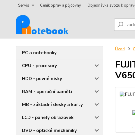
Servis
Ceník oprav a půjčovny
Objednávka svozu k oprav
Úvod
C
PC a notebooky
FUJ
CPU - procesory
V65
HDD - pevné disky
RAM - operační paměti
MB - základní desky a karty
LCD - panely obrazovek
DVD - optické mechaniky