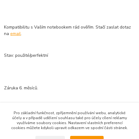
Kompatibilitu s Vaším notebookem rád ověřím. Stačí zaslat dotaz
na
email
.
Stav: použité/perfektní
Záruka 6. měsíců.
Zboží zařazeno v kategoriích
Pro základní funkčnost, zpříjemnění používání webu, analytické
účely a v případě udělení souhlasu také pro účely cílení reklamy
Chlazení - chladiče, fan...
využíváme soubory cookies. Nastavení vlastních preferencí
cookies můžete kdykoli upravit odkazem ve spodní části stránek.