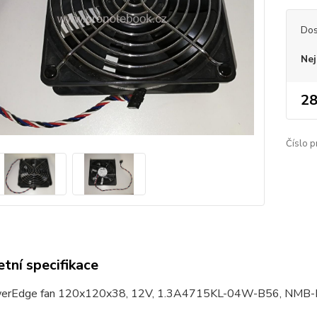
Dos
Nej
28
Číslo p
tní specifikace
erEdge fan 120x120x38, 12V, 1.3A4715KL-04W-B56, NMB-MAT, 