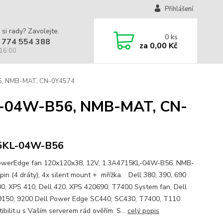
Přihlášení
 si rady? Zavolejte.
0
ks
 774 554 388
za
0,00 Kč
 16:00
56, NMB-MAT, CN-0Y4574
KL-04W-B56, NMB-MAT, CN-
5KL-04W-B56
owerEdge fan 120x120x38, 12V, 1.3A4715KL-04W-B56, NMB-
pin (4 dráty), 4x silent mount + mřížka. Dell 380, 390, 690
0, XPS 410, Dell 420, XPS 420690, T7400 System fan, Dell
9150, 9200 Dell Power Edge SC440, SC430, T7400, T110
bilit.u s Vaším serverem rád ověřím. S...
celý popis