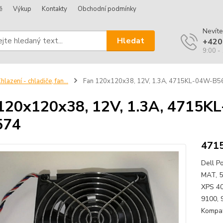
ě
Výkup
Kontakty
Obchodní podmínky
Nevíte
Hledat
+420
9:00 -
hlazení - chladiče, fan...
Fan 120x120x38, 12V, 1.3A, 4715KL-04W-B
120x120x38, 12V, 1.3A, 4715
574
471
Dell P
MAT, 5
XPS 40
9100, 
Kompati