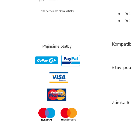
Nádherné obrázky a šatičky.
Del
Del
Kompatibi
Příjímáme platby:
Stav: pou
Záruka 6.