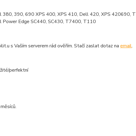
l 380, 390, 690 XPS 400, XPS 410, Dell 420, XPS 420690, T
l Power Edge SC440, SC430, T7400, T110
lit.u s Vaším serverem rád ověřím. Stačí zaslat dotaz na
email
.
žité/perfektní
 měsíců.