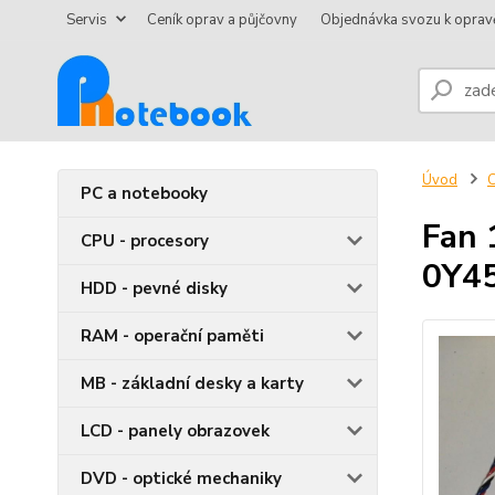
Servis
Ceník oprav a půjčovny
Objednávka svozu k oprav
Úvod
C
PC a notebooky
Fan 
CPU - procesory
0Y4
HDD - pevné disky
RAM - operační paměti
MB - základní desky a karty
LCD - panely obrazovek
DVD - optické mechaniky