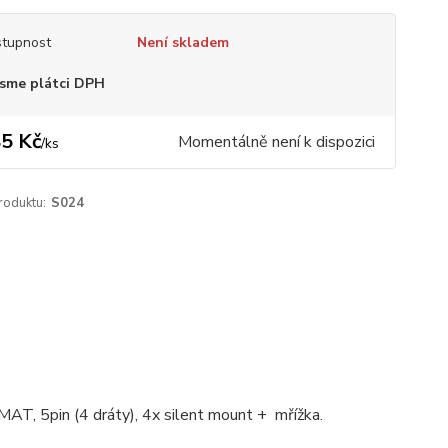
tupnost
Není skladem
sme plátci DPH
5 Kč
Momentálně není k dispozici
/
ks
roduktu:
S024
5pin (4 dráty), 4x silent mount + mřížka.