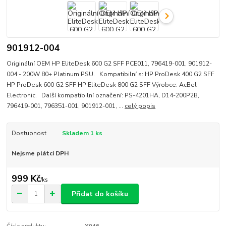
901912-004
Originální OEM HP EliteDesk 600 G2 SFF PCE011, 796419-001, 901912-
004 - 200W 80+ Platinum PSU. Kompatibilní s: HP ProDesk 400 G2 SFF
HP ProDesk 600 G2 SFF HP EliteDesk 800 G2 SFF Výrobce: AcBel
Electronic. Další kompatibilní označení: PS-4201HA, D14-200P2B,
796419-001, 796351-001, 901912-001, ...
celý popis
Dostupnost
Skladem 1 ks
Nejsme plátci DPH
999 Kč
/
ks
Přidat do košíku