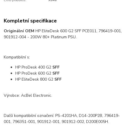
Číslo produktu:
X046
Kompletní specifikace
Originální
OEM
HP EliteDesk 600 G2 SFF PCE011, 796419-001,
901912-004 - 200W 80+ Platinum PSU.
Kompatibilní s:
HP ProDesk 400 G2
SFF
HP ProDesk 600 G2
SFF
HP EliteDesk 800 G2
SFF
Výrobce: AcBel Electronic.
Další kompatibilní označení: PS-4201HA, D14-200P2B, 796419-
001, 796351-001, 901912-001, 901912-002, D200E005H.