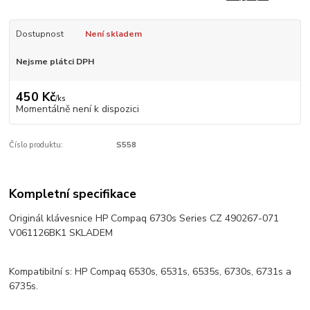
Dostupnost
Není skladem
Nejsme plátci DPH
450 Kč
/
ks
Momentálně není k dispozici
Číslo produktu:
S558
Kompletní specifikace
Originál klávesnice HP Compaq 6730s Series CZ 490267-071
V061126BK1 SKLADEM
Kompatibilní s: HP Compaq 6530s, 6531s, 6535s, 6730s, 6731s a
6735s.