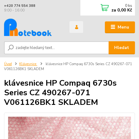
0
ks
+420 774 554 388
za
0,00 Kč
9:00 - 16:00
Menu
Hledat
Úvod
Klávesnice
klávesnice HP Compaq 6730s Series CZ 490267-071
V061126BK1 SKLADEM
klávesnice HP Compaq 6730s
Series CZ 490267-071
V061126BK1 SKLADEM