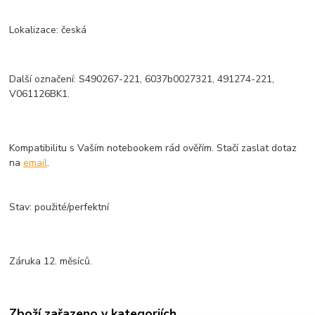
Lokalizace: česká
Další označení: S490267-221, 6037b0027321, 491274-221,
V061126BK1.
Kompatibilitu s Vaším notebookem rád ověřím. Stačí zaslat dotaz
na
email
.
Stav: použité/perfektní
Záruka 12. měsíců.
Zboží zařazeno v kategoriích