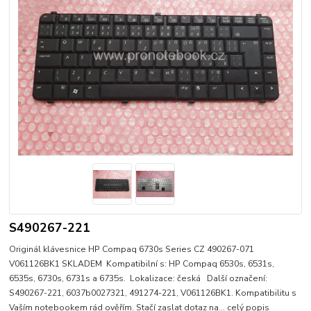
S490267-221
Originál klávesnice HP Compaq 6730s Series CZ 490267-071
V061126BK1 SKLADEM Kompatibilní s: HP Compaq 6530s, 6531s,
6535s, 6730s, 6731s a 6735s. Lokalizace: česká Další označení:
S490267-221, 6037b0027321, 491274-221, V061126BK1. Kompatibilitu s
Vaším notebookem rád ověřím. Stačí zaslat dotaz na...
celý popis