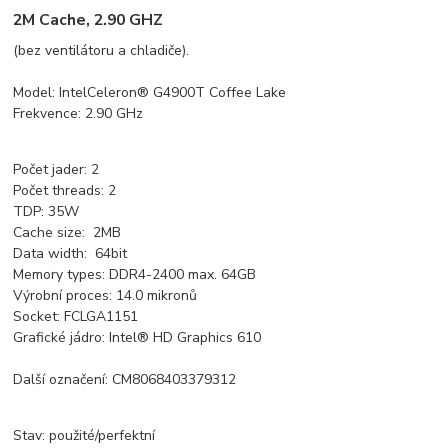
2M Cache, 2.90 GHZ
(bez ventilátoru a chladiče).
Model: IntelCeleron® G4900T Coffee Lake
Frekvence: 2.90 GHz
Počet jader: 2
Počet threads: 2
TDP: 35W
Cache size: 2MB
Data width: 64bit
Memory types: DDR4-2400 max. 64GB
Výrobní proces: 14.0 mikronů
Socket: FCLGA1151
Grafické jádro: Intel® HD Graphics 610
Další označení: CM8068403379312
Stav: použité/perfektní