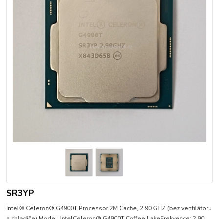
SR3YP
Intel® Celeron® G4900T Processor 2M Cache, 2.90 GHZ (bez ventilátoru
a chladiče).Model: IntelCeleron® G4900T Coffee LakeFrekvence: 2.90