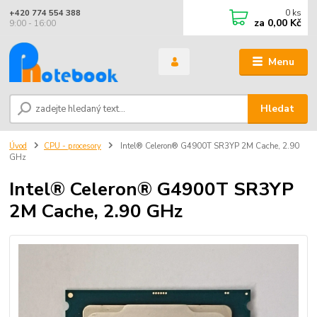
0
ks
+420 774 554 388
za
0,00 Kč
9:00 - 16:00
Menu
Hledat
Úvod
CPU - procesory
Intel® Celeron® G4900T SR3YP 2M Cache, 2.90
GHz
Intel® Celeron® G4900T SR3YP
2M Cache, 2.90 GHz