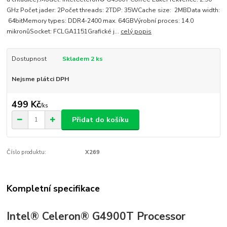
GHz Počet jader: 2Počet threads: 2TDP: 35WCache size: 2MBData width:
64bitMemory types: DDR4-2400 max. 64GBVýrobní proces: 14.0
mikronůSocket: FCLGA1151Grafické j...
celý popis
Dostupnost
Skladem 2 ks
Nejsme plátci DPH
499 Kč
/
ks
Přidat do košíku
Číslo produktu:
X269
Kompletní specifikace
Intel® Celeron® G4900T Processor