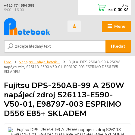
0
ks
+420 774 554 388
za
0,00 Kč
9:00 - 16:00
Menu
Hledat
Úvod
Napájení - zdroje, baterie...
Fujitsu DPS-250AB-99 A 250W
napájecí zdroj S26113-E590-V50-01, E98797-003 ESPRIMO D556 E85+
SKLADEM
Fujitsu DPS-250AB-99 A 250W
napájecí zdroj S26113-E590-
V50-01, E98797-003 ESPRIMO
D556 E85+ SKLADEM