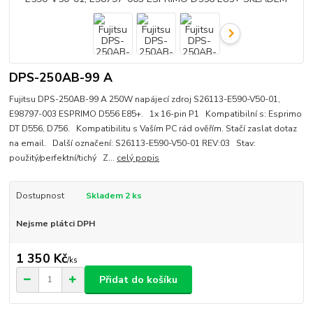
DPS-250AB-99 A
Fujitsu DPS-250AB-99 A 250W napájecí zdroj S26113-E590-V50-01,
E98797-003 ESPRIMO D556 E85+. 1x 16-pin P1 Kompatibilní s: Esprimo
DT D556, D756. Kompatibilitu s Vaším PC rád ověřím. Stačí zaslat dotaz
na email. Další označení: S26113-E590-V50-01 REV:03 Stav:
použitý/perfektní/tichý Z...
celý popis
Dostupnost
Skladem 2 ks
Nejsme plátci DPH
1 350 Kč
/
ks
Přidat do košíku