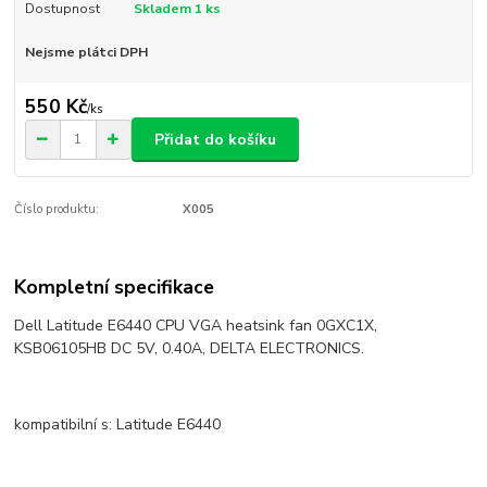
Dostupnost
Skladem 1 ks
Nejsme plátci DPH
550 Kč
/
ks
Přidat do košíku
Číslo produktu:
X005
Kompletní specifikace
Dell Latitude E6440 CPU VGA heatsink fan 0GXC1X,
KSB06105HB DC 5V, 0.40A, DELTA ELECTRONICS.
kompatibilní s: Latitude E6440