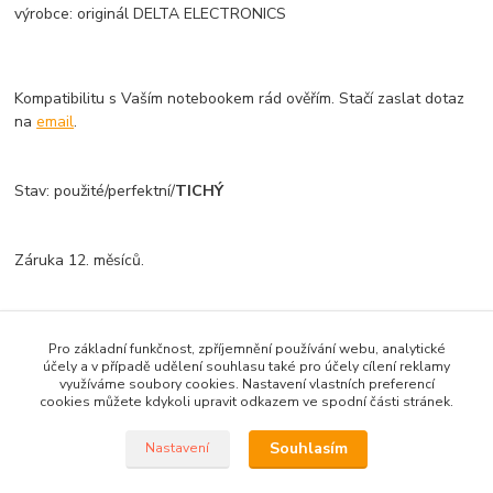
výrobce: originál DELTA ELECTRONICS
Kompatibilitu s Vaším notebookem rád ověřím. Stačí zaslat dotaz
na
email
.
Stav: použité/perfektní/
TICHÝ
Záruka 12. měsíců.
Zboží zařazeno v kategoriích
Pro základní funkčnost, zpříjemnění používání webu, analytické
účely a v případě udělení souhlasu také pro účely cílení reklamy
Chlazení - chladiče, fan...
využíváme soubory cookies. Nastavení vlastních preferencí
cookies můžete kdykoli upravit odkazem ve spodní části stránek.
Souhlasím
Nastavení
Vytvořil ©Kvakoš 2020 pro
PRONOTEBOOK.CZ