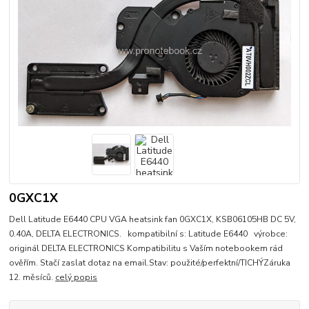
0GXC1X
Dell Latitude E6440 CPU VGA heatsink fan 0GXC1X, KSB06105HB DC 5V,
0.40A, DELTA ELECTRONICS. kompatibilní s: Latitude E6440 výrobce:
originál DELTA ELECTRONICS Kompatibilitu s Vaším notebookem rád
ověřím. Stačí zaslat dotaz na email.Stav: použité/perfektní/TICHÝZáruka
12. měsíců.
celý popis