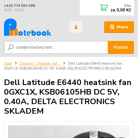
0
ks
+420 774 554 388
za
0,00 Kč
9:00 - 16:00
Menu
Hledat
Úvod
Chlazení - chladiče, fan...
Dell Latitude E6440 heatsink fan
0GXC1X, KSB06105HB DC 5V, 0.40A, DELTA ELECTRONICS SKLADEM
Dell Latitude E6440 heatsink fan
0GXC1X, KSB06105HB DC 5V,
0.40A, DELTA ELECTRONICS
SKLADEM