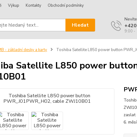
ě
Výkup
Kontakty
Obchodní podmínky
Nevíte
Hledat
+420
9:00 -
B - základní desky a karty
Toshiba Satellite L850 power button PW
iba Satellite L850 power but
10B01
PWR
Toshib
ZWJ10B
zaslat
6. měs