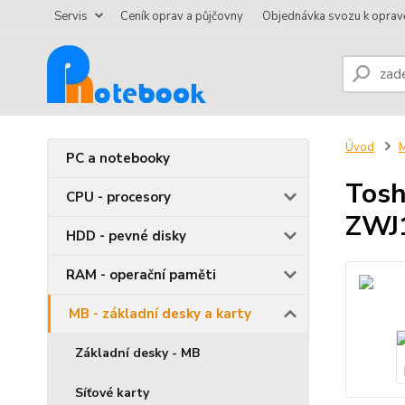
Servis
Ceník oprav a půjčovny
Objednávka svozu k oprav
Úvod
M
PC a notebooky
Tosh
CPU - procesory
ZWJ
HDD - pevné disky
RAM - operační paměti
MB - základní desky a karty
Základní desky - MB
Síťové karty