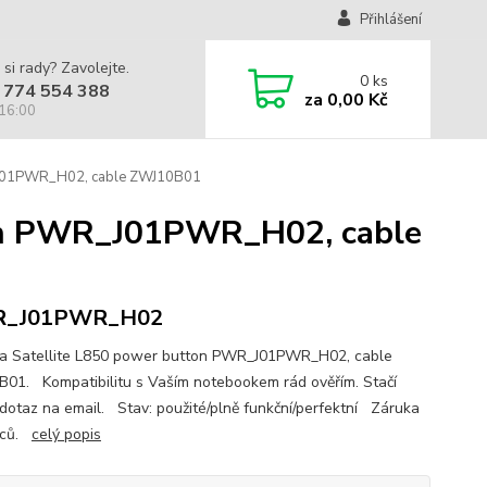
Přihlášení
 si rady? Zavolejte.
0
ks
 774 554 388
za
0,00 Kč
 16:00
R_J01PWR_H02, cable ZWJ10B01
ton PWR_J01PWR_H02, cable
_J01PWR_H02
a Satellite L850 power button PWR_J01PWR_H02, cable
01. Kompatibilitu s Vaším notebookem rád ověřím. Stačí
 dotaz na email. Stav: použité/plně funkční/perfektní Záruka
íců.
celý popis