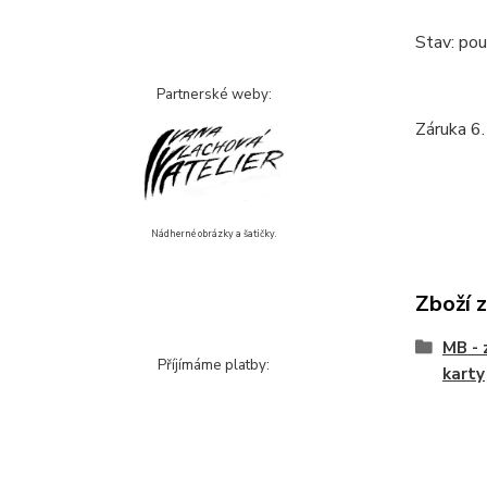
Stav: pou
Partnerské weby:
Záruka 6.
Nádherné obrázky a šatičky.
Zboží 
MB - 
Příjímáme platby:
karty