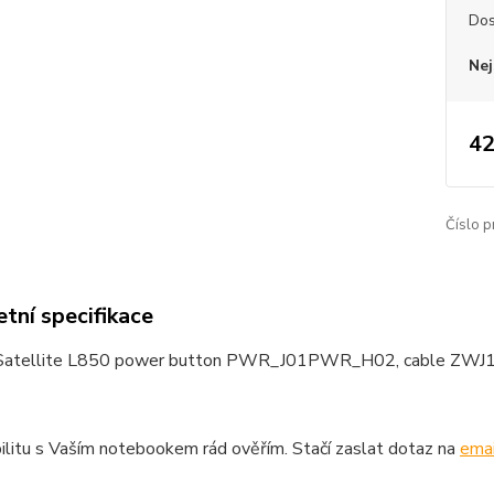
Dos
Nej
42
Číslo p
tní specifikace
 Satellite L850 power button PWR_J01PWR_H02, cable ZWJ
litu s Vaším notebookem rád ověřím. Stačí zaslat dotaz na
emai