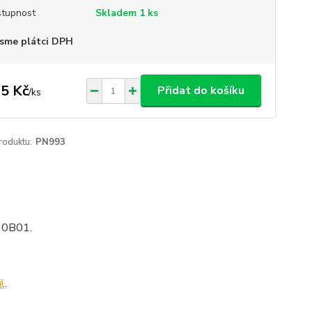
tupnost
Skladem 1 ks
sme plátci DPH
5 Kč
Přidat do košíku
/
ks
roduktu:
PN993
10B01.
l
.