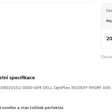
Dos
Nej
20
Číslo p
tní specifikace
E80201S1-0000-G99 DELL OptiPlex 3010SFF 99GRF A00, DC
 nového a stav ložišek perfektní.