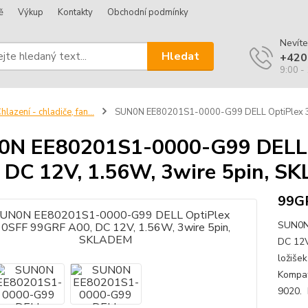
ě
Výkup
Kontakty
Obchodní podmínky
Nevíte
Hledat
+420
9:00 -
hlazení - chladiče, fan...
SUN0N EE80201S1-0000-G99 DELL OptiPlex 3
0N EE80201S1-0000-G99 DELL 
 DC 12V, 1.56W, 3wire 5pin, 
99G
SUN0N
DC 12V
ložiše
Kompat
9020. K