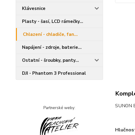
Klávesnice
Plasty - šasí, LCD rámečky...
Chlazení - chladiče, fan...
Napájení - zdroje, baterie...
Ostatní - šroubky, panty...
DJI - Phantom 3 Professional
Komple
SUN0N E
Partnerské weby:
Hlučnost