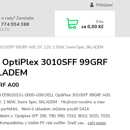
Přihlášení
 si rady? Zavolejte.
0
ks
 774 554 388
za
0,00 Kč
 16:00
010SFF 99GRF A00, DC 12V, 1.56W, 3wire 5pin, SKLADEM
OptiPlex 3010SFF 99GRF
SKLADEM
RF A00
 EE80201S1-0000-G99 DELL OptiPlex 3010SFF 99GRF A00,
, 1.56W, 3wire 5pin, SKLADEM. Hlučnost nového a stav
k perfektní. Není-li skladem, můžete použít S414.
ibilní s: Optiplex SFF 390, 790, 990, 7010, 9010, 3020, 7020,
ompatibilitu s Vaším PC rád ověřím. Stačí zas...
celý popis