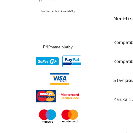
Nádherné obrázky a šatičky.
Není-li 
Kompatibi
Příjímáme platby:
Kompatibi
Stav:
pou
Záruka 12