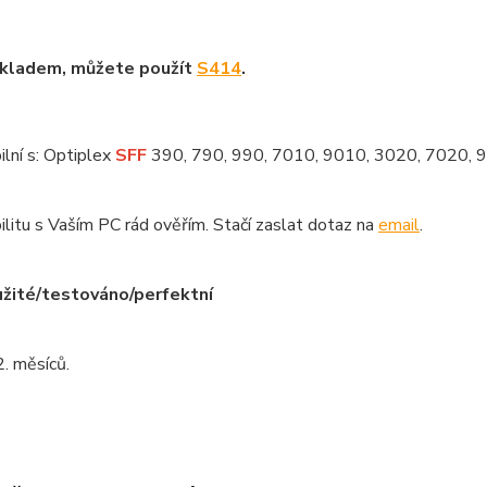
skladem, můžete použít
S414
.
lní s: Optiplex
SFF
390, 790, 990, 7010, 9010, 3020, 7020, 
litu s Vaším PC rád ověřím. Stačí zaslat dotaz na
email
.
žité/testováno/perfektní
. měsíců.