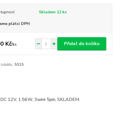
tupnost
Skladem 12 ks
sme plátci DPH
0 Kč
Přidat do košíku
/
ks
roduktu:
S515
 12V, 1.56W, 3wire 5pin, SKLADEM.