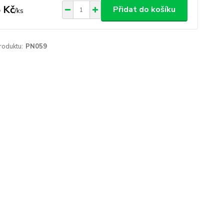
 Kč
Přidat do košíku
/
ks
roduktu:
PN059