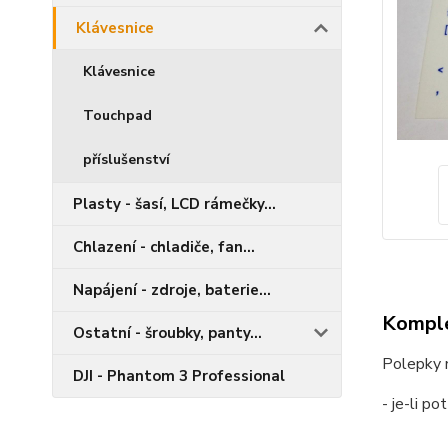
Klávesnice
Klávesnice
Touchpad
příslušenství
Plasty - šasí, LCD rámečky...
Chlazení - chladiče, fan...
Napájení - zdroje, baterie...
Komple
Ostatní - šroubky, panty...
Polepky n
DJI - Phantom 3 Professional
- je-li p