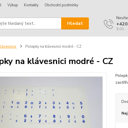
ě
Výkup
Kontakty
Obchodní podmínky
Nevíte
Hledat
+420
9:00 -
lávesnice
Polepky na klávesnici modré - CZ
pky na klávesnici modré - CZ
Polepk
zastří
Dos
Nej