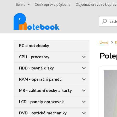
Servis
Ceník oprav a půjčovny
Objednávka svozu k oprav
Úvod
K
PC a notebooky
Pole
CPU - procesory
HDD - pevné disky
RAM - operační paměti
MB - základní desky a karty
LCD - panely obrazovek
DVD - optické mechaniky