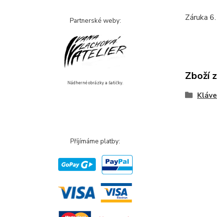
Záruka 6.
Partnerské weby:
Zboží 
Nádherné obrázky a šatičky.
Kláve
Příjímáme platby: