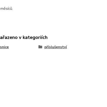
 měsíců.
zařazeno v kategoriích
snice
příslušenství