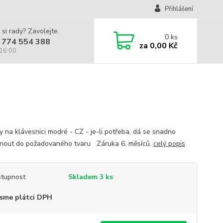
Přihlášení
 si rady? Zavolejte.
0
ks
 774 554 388
za
0,00 Kč
 16:00
y na klávesnici modré - CZ - je-li potřeba, dá se snadno
hnout do požadovaného tvaru Záruka 6. měsíců.
celý popis
tupnost
Skladem 3 ks
sme plátci DPH