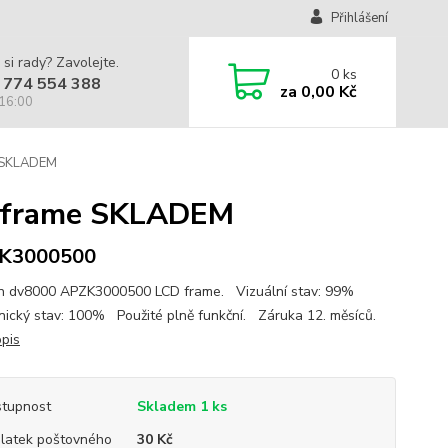
Přihlášení
 si rady? Zavolejte.
0
ks
 774 554 388
za
0,00 Kč
 16:00
 SKLADEM
D frame SKLADEM
K3000500
on dv8000 APZK3000500 LCD frame. Vizuální stav: 99%
ický stav: 100% Použité plně funkční. Záruka 12. měsíců.
opis
tupnost
Skladem 1 ks
platek poštovného
30 Kč