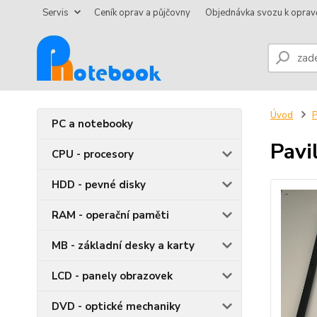
Servis
Ceník oprav a půjčovny
Objednávka svozu k oprav
Úvod
P
PC a notebooky
Pav
CPU - procesory
HDD - pevné disky
RAM - operační paměti
MB - základní desky a karty
LCD - panely obrazovek
DVD - optické mechaniky