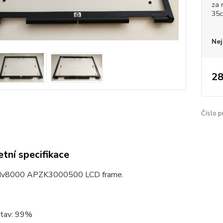
za 
35
Nej
28
Číslo p
tní specifikace
n dv8000 APZK3000500 LCD frame.
stav: 99%