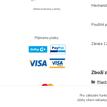
Mechanic
Nádherné obrázky a šatičky.
Použité p
Příjímáme platby:
Záruka 12
Zboží 
Plast
rámeč
Pro základní funk
účely cílení reklam