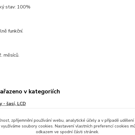
ký stav: 100%
lně funkční.
. měsíců.
zařazeno v kategoriích
y - šasí, LCD
ky...
čnost, zpříjemnění používání webu, analytické účely a v případě udělení
y využíváme soubory cookies. Nastavení vlastních preferencí cookies mů
odkazem ve spodní části stránek.