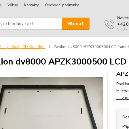
ě
Výkup
Kontakty
Obchodní podmínky
Nevíte
Hledat
+420
9:00 -
lasty - šasí, LCD rámečky...
Pavilion dv8000 APZK3000500 LCD frame
ilion dv8000 APZK3000500 LC
APZ
Pavili
Mechan
celý p
Dos
Pří