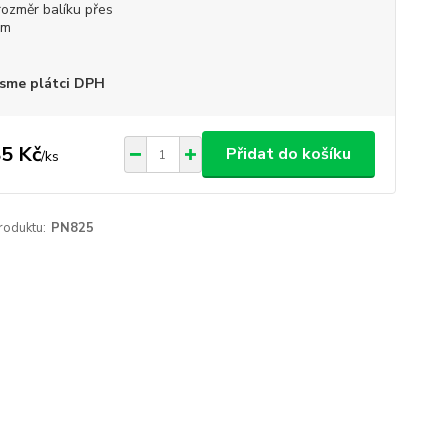
rozměr balíku přes
cm
sme plátci DPH
5 Kč
Přidat do košíku
/
ks
roduktu:
PN825