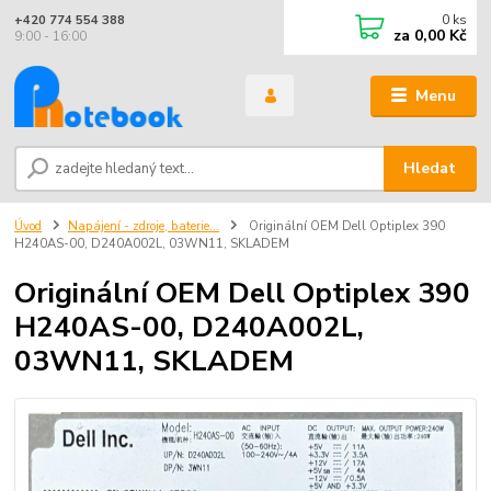
0
ks
+420 774 554 388
za
0,00 Kč
9:00 - 16:00
Menu
Hledat
Úvod
Napájení - zdroje, baterie...
Originální OEM Dell Optiplex 390
H240AS-00, D240A002L, 03WN11, SKLADEM
Originální OEM Dell Optiplex 390
H240AS-00, D240A002L,
03WN11, SKLADEM