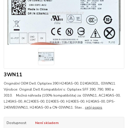
3WN11
Originální OEM Dell Optiplex 390 H240AS-00, D240A002L, 03WN11.
Výrobce: Originál Dell Kompatibilní s: Optiplex SFF 390, 790, 990 a
3010. Možná náhrada (100% kompatibilita) za: 03WN11, AC240AS-00,
L240AS-00, AC240ES-00, D240ES-00, H240ES-00, H240AS-00, DPS-
240WB3WN11, H240AS-00 a CN-03WN11. Stav...
celý popis
Dostupnost
Není skladem