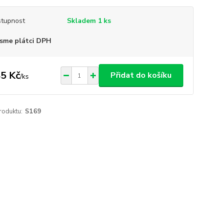
tupnost
Skladem 1 ks
sme plátci DPH
5 Kč
Přidat do košíku
/
ks
roduktu:
S169