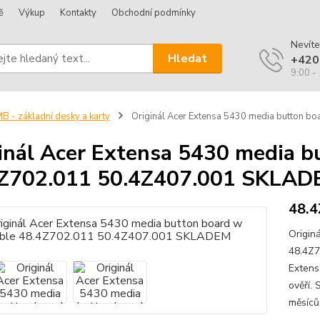
ě
Výkup
Kontakty
Obchodní podmínky
Nevíte
Hledat
+420
9:00 -
B - základní desky a karty
Originál Acer Extensa 5430 media button 
inál Acer Extensa 5430 media b
4Z702.011 50.4Z407.001 SKLA
48.4
Origin
48.4Z7
Extens
ověří. 
měsíců