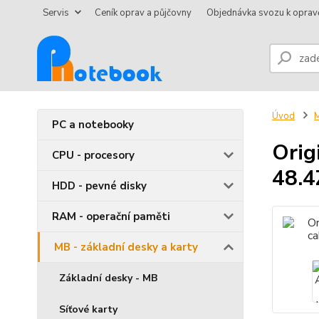
Servis
Ceník oprav a půjčovny
Objednávka svozu k oprav
Úvod
M
PC a notebooky
Orig
CPU - procesory
48.
HDD - pevné disky
RAM - operační paměti
MB - základní desky a karty
Základní desky - MB
Síťové karty