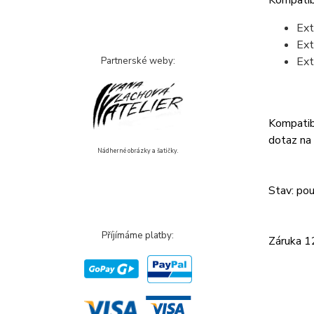
Kompatibi
Ex
Ex
Ex
Partnerské weby:
Kompatibi
dotaz na
Nádherné obrázky a šatičky.
Stav: pou
Příjímáme platby:
Záruka 12