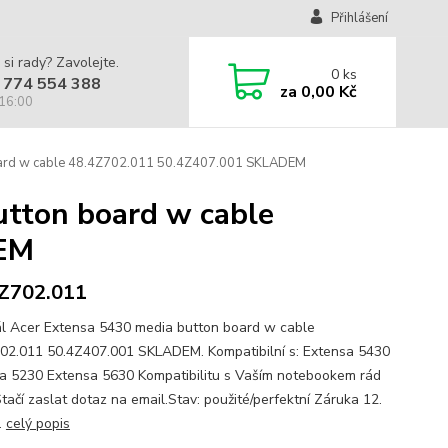
Přihlášení
 si rady? Zavolejte.
0
ks
 774 554 388
za
0,00 Kč
 16:00
board w cable 48.4Z702.011 50.4Z407.001 SKLADEM
utton board w cable
DEM
Z702.011
ál Acer Extensa 5430 media button board w cable
02.011 50.4Z407.001 SKLADEM. Kompatibilní s: Extensa 5430
a 5230 Extensa 5630 Kompatibilitu s Vaším notebookem rád
Stačí zaslat dotaz na email.Stav: použité/perfektní Záruka 12.
.
celý popis