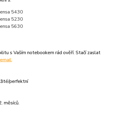
lní s:
tensa 5430
tensa 5230
tensa 5630
litu s Vaším notebookem rád ověří. Stačí zaslat
email
.
žité/perfektní
. měsíců.