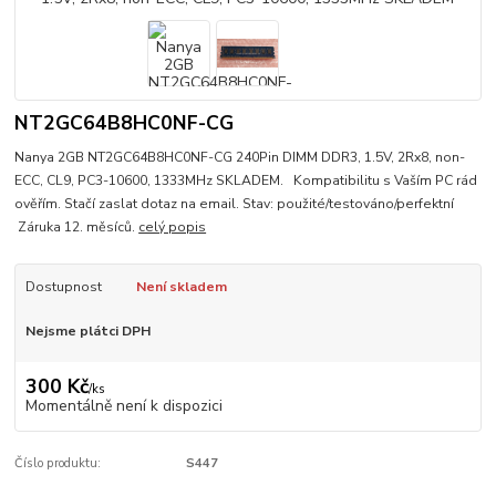
NT2GC64B8HC0NF-CG
Nanya 2GB NT2GC64B8HC0NF-CG 240Pin DIMM DDR3, 1.5V, 2Rx8, non-
ECC, CL9, PC3-10600, 1333MHz SKLADEM. Kompatibilitu s Vaším PC rád
ověřím. Stačí zaslat dotaz na email. Stav: použité/testováno/perfektní
Záruka 12. měsíců.
celý popis
Dostupnost
Není skladem
Nejsme plátci DPH
300 Kč
/
ks
Momentálně není k dispozici
Číslo produktu:
S447