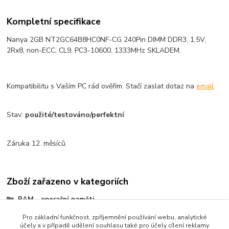
Kompletní specifikace
Nanya 2GB NT2GC64B8HC0NF-CG 240Pin DIMM DDR3, 1.5V,
2Rx8, non-ECC, CL9, PC3-10600, 1333MHz SKLADEM.
Kompatibilitu s Vaším PC rád ověřím. Stačí zaslat dotaz na
email
.
Stav:
použité/testováno/perfektní
Záruka 12. měsíců.
Zboží zařazeno v kategoriích
RAM - operační paměti
Paměti do PC
Pro základní funkčnost, zpříjemnění používání webu, analytické
účely a v případě udělení souhlasu také pro účely cílení reklamy