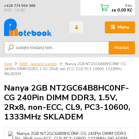
0
ks
+420 774 554 388
za
0,00 Kč
9:00 - 16:00
Menu
Hledat
Úvod
RAM - operační paměti
Nanya 2GB NT2GC64B8HC0NF-CG
240Pin DIMM DDR3, 1.5V, 2Rx8, non-ECC, CL9, PC3-10600, 1333MHz
SKLADEM
Nanya 2GB NT2GC64B8HC0NF-
CG 240Pin DIMM DDR3, 1.5V,
2Rx8, non-ECC, CL9, PC3-10600,
1333MHz SKLADEM