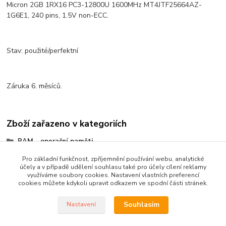
Micron 2GB 1RX16 PC3-12800U 1600MHz MT4JTF25664AZ-
1G6E1, 240 pins, 1.5V non-ECC.
Stav: použité/perfektní
Záruka 6. měsíců.
Zboží zařazeno v kategoriích
RAM - operační paměti
Paměti do PC
Pro základní funkčnost, zpříjemnění používání webu, analytické
účely a v případě udělení souhlasu také pro účely cílení reklamy
DDR3
využíváme soubory cookies. Nastavení vlastních preferencí
cookies můžete kdykoli upravit odkazem ve spodní části stránek.
Souhlasím
Nastavení
Vytvořil ©Kvakoš 2020 pro
PRONOTEBOOK.CZ