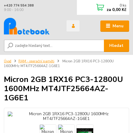
0
ks
+420 774 554 388
za
0,00 Kč
9:00 - 16:00
Menu
Hledat
Úvod
RAM - operační paměti
Micron 2GB 1RX16 PC3-12800U
1600MHz MT4JTF25664AZ-1G6E1
Micron 2GB 1RX16 PC3-12800U
1600MHz MT4JTF25664AZ-
1G6E1