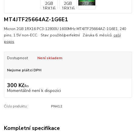
MT4JTF25664AZ-1G6E1
Micron 2GB 1RX16 PC3-12800U 1600MHz MT4JTF25664AZ-1G6E1, 240
pins, 1.5V non-ECC. Stav: použité/perfektní Záruka 6. měsíců.
celý
popis
Dostupnost
Není skladem
Nejsme plátci DPH
300 Kč
/
ks
Momentálně není k dispozici
Číslo produktu:
PN412
Kompletní specifikace