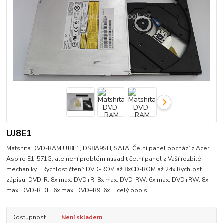
UJ8E1
Matshita DVD-RAM UJ8E1, DS8A9SH, SATA. Čelní panel pochází z Acer
Aspire E1-571G, ale není problém nasadit čelní panel z Vaší rozbité
mechaniky. Rychlost čtení: DVD-ROM až 8xCD-ROM až 24x Rychlost
zápisu: DVD-R: 8x max. DVD+R: 8x max. DVD-RW: 6x max. DVD+RW: 8x
max. DVD-R DL: 6x max. DVD+R9: 6x ...
celý popis
Dostupnost
Není skladem