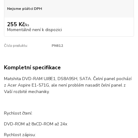
Nejsme plátci DPH
255 Kč
/
ks
Momentálně není k dispozici
Číslo produktu:
PN612
Kompletní specifikace
Matshita DVD-RAM UJ8E1, DS8A9SH, SATA. Čelní panel pochází
z Acer Aspire
E1-571G,
ale není problém nasadit čelní panel z
Vaší rozbité mechaniky.
Rychlost čtení:
DVD-ROM až 8xCD-ROM až 24x
Rychlost zápisu: