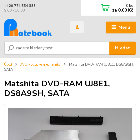
0
ks
+420 774 554 388
za
0,00 Kč
9:00 - 16:00
Menu
Hledat
Úvod
DVD - optické mechaniky
Matshita DVD-RAM UJ8E1, DS8A9SH,
SATA
Matshita DVD-RAM UJ8E1,
DS8A9SH, SATA