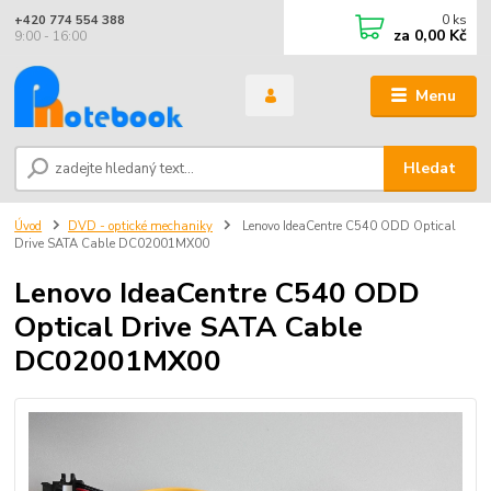
0
ks
+420 774 554 388
za
0,00 Kč
9:00 - 16:00
Menu
Hledat
Úvod
DVD - optické mechaniky
Lenovo IdeaCentre C540 ODD Optical
Drive SATA Cable DC02001MX00
Lenovo IdeaCentre C540 ODD
Optical Drive SATA Cable
DC02001MX00