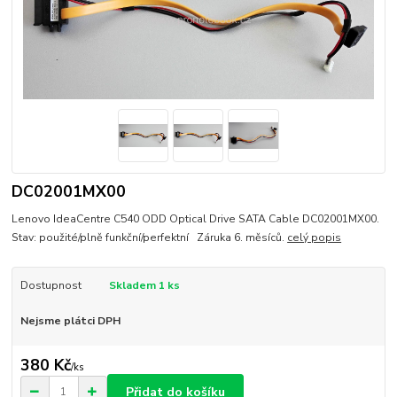
DC02001MX00
Lenovo IdeaCentre C540 ODD Optical Drive SATA Cable DC02001MX00.
Stav: použité/plně funkční/perfektní Záruka 6. měsíců.
celý popis
Dostupnost
Skladem 1 ks
Nejsme plátci DPH
380 Kč
/
ks
Přidat do košíku