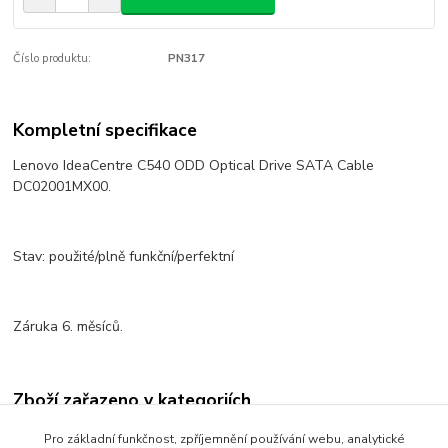
Číslo produktu:
PN317
Kompletní specifikace
Lenovo IdeaCentre C540 ODD Optical Drive SATA Cable
DC02001MX00.
Stav: použité/plně funkční/perfektní
Záruka 6. měsíců.
Zboží zařazeno v kategoriích
DVD - optické mechaniky
Pro základní funkčnost, zpříjemnění používání webu, analytické