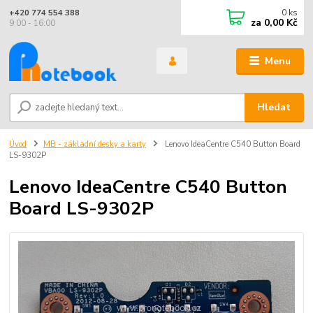
0
ks
+420 774 554 388
za
0,00 Kč
9:00 - 16:00
Menu
Hledat
Úvod
MB - základní desky a karty
Lenovo IdeaCentre C540 Button Board
LS-9302P
Lenovo IdeaCentre C540 Button
Board LS-9302P