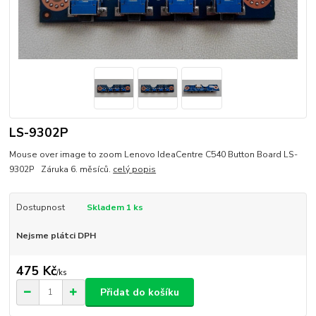
LS-9302P
Mouse over image to zoom Lenovo IdeaCentre C540 Button Board LS-
9302P Záruka 6. měsíců.
celý popis
Dostupnost
Skladem 1 ks
Nejsme plátci DPH
475 Kč
/
ks
Přidat do košíku