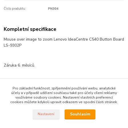
Číslo produktu:
PN304
Kompletní specifikace
Mouse over image to zoom Lenovo IdeaCentre C540 Button Board
LS-9302P
Záruka 6. měsíců.
Zboží zařazeno v kategoriích
Pro základní funkčnost, zpříjemnění používání webu, analytické
účely a v případě udělení souhlasu také pro účely cílení reklamy
MB - základní desky a karty
využíváme soubory cookies. Nastavení vlastních preferencí
cookies můžete kdykoli upravit odkazem ve spodní části stránek.
Souhlasím
Nastavení
Vytvořil ©Kvakoš 2020 pro
PRONOTEBOOK.CZ