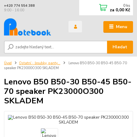
0
ks
+420 774 554 388
za
0,00 Kč
9:00 - 16:00
Menu
Hledat
Úvod
Ostatní - šroubky, panty...
Lenovo B50 B50-30 B50-45 B50-70
speaker PK23000O300 SKLADEM
Lenovo B50 B50-30 B50-45 B50-
70 speaker PK23000O300
SKLADEM