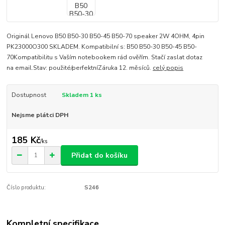
Originál Lenovo B50 B50-30 B50-45 B50-70 speaker 2W 4OHM, 4pin
PK23000O300 SKLADEM. Kompatibilní s: B50 B50-30 B50-45 B50-
70Kompatibilitu s Vaším notebookem rád ověřím. Stačí zaslat dotaz
na email.Stav: použité/perfektníZáruka 12. měsíců.
celý popis
Dostupnost
Skladem 1 ks
Nejsme plátci DPH
185 Kč
/
ks
Přidat do košíku
Číslo produktu:
S246
Kompletní specifikace