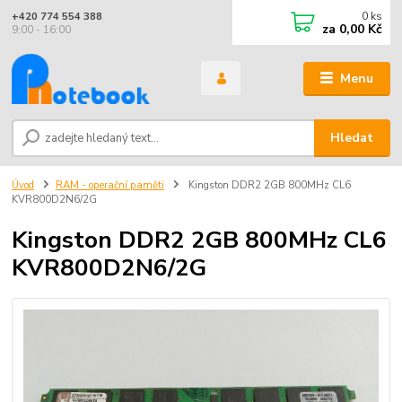
0
ks
+420 774 554 388
za
0,00 Kč
9:00 - 16:00
Menu
Hledat
Úvod
RAM - operační paměti
Kingston DDR2 2GB 800MHz CL6
KVR800D2N6/2G
Kingston DDR2 2GB 800MHz CL6
KVR800D2N6/2G