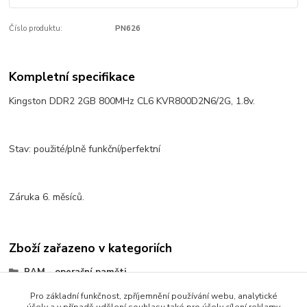
Číslo produktu:
PN626
Kompletní specifikace
Kingston DDR2 2GB 800MHz CL6 KVR800D2N6/2G, 1.8v.
Stav: použité/plně funkční/perfektní
Záruka 6. měsíců.
Zboží zařazeno v kategoriích
RAM - operační paměti
Paměti do PC
Pro základní funkčnost, zpříjemnění používání webu, analytické