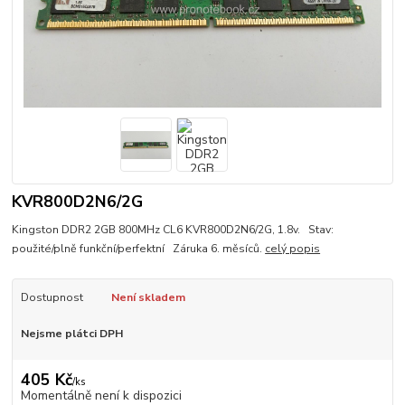
KVR800D2N6/2G
Kingston DDR2 2GB 800MHz CL6 KVR800D2N6/2G, 1.8v. Stav:
použité/plně funkční/perfektní Záruka 6. měsíců.
celý popis
Dostupnost
Není skladem
Nejsme plátci DPH
405 Kč
/
ks
Momentálně není k dispozici