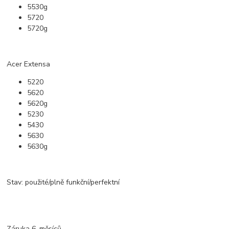
5530g
5720
5720g
Acer Extensa
5220
5620
5620g
5230
5430
5630
5630g
Stav: použité/plně funkční/perfektní
Záruka 6. měsíců.