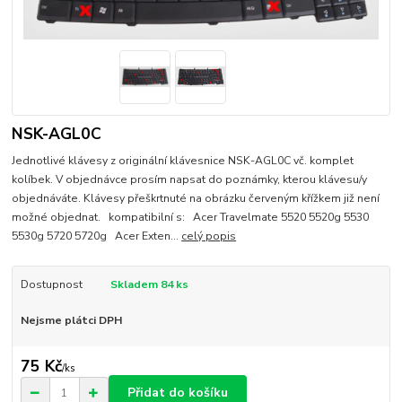
NSK-AGL0C
Jednotlivé klávesy z originální klávesnice NSK-AGL0C vč. komplet
kolíbek. V objednávce prosím napsat do poznámky, kterou klávesu/y
objednáváte. Klávesy přeškrtnuté na obrázku červeným křížkem již není
možné objednat. kompatibilní s: Acer Travelmate 5520 5520g 5530
5530g 5720 5720g Acer Exten...
celý popis
Dostupnost
Skladem 84 ks
Nejsme plátci DPH
75 Kč
/
ks
Přidat do košíku