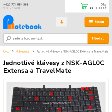
0
ks
+420 774 554 388
za
0,00 Kč
9:00 - 16:00
Menu
Hledat
Úvod
Klávesnice
Jednotlivé klávesy z NSK-AGL0C Extensa a TravelMate
Jednotlivé klávesy z NSK-AGL0C
Extensa a TravelMate