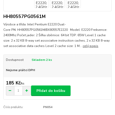
HH80557PG0561M
Výrobce a třída: Intel Pentium E2220 Dual-
Core PN: HH80557PG0561M/BX80557E2220 Model: E2220 Frekvence:
2400Mhz Počet jader: 2 Šířka sběrnice: 64 bit TDP: 65W Level 1 cache
size: 2 x 32 KB 8-way set associative instruction caches, 2 x 32 KB 8-way
set associative data caches Level 2 cache size: 1 M...
celý popis
Dostupnost
Skladem 2 ks
Nejsme plátci DPH
185 Kč
/
ks
Přidat do košíku
Číslo produktu:
PN054