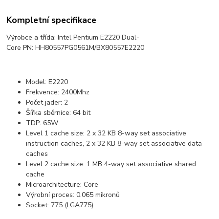
Kompletní specifikace
Výrobce a třída: Intel Pentium E2220 Dual-
Core PN: HH80557PG0561M/BX80557E2220
Model: E2220
Frekvence: 2400Mhz
Počet jader: 2
Šířka sběrnice: 64 bit
TDP: 65W
Level 1 cache size: 2 x 32 KB 8-way set associative
instruction caches, 2 x 32 KB 8-way set associative data
caches
Level 2 cache size: 1 MB 4-way set associative shared
cache
Microarchitecture: Core
Výrobní proces: 0.065 mikronů
Socket: 775 (LGA775)