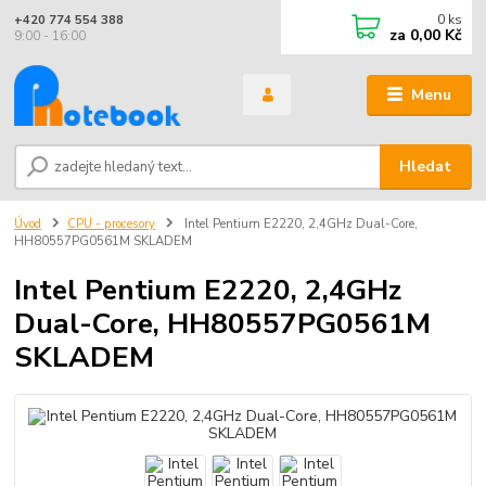
0
ks
+420 774 554 388
za
0,00 Kč
9:00 - 16:00
Menu
Hledat
Úvod
CPU - procesory
Intel Pentium E2220, 2,4GHz Dual-Core,
HH80557PG0561M SKLADEM
Intel Pentium E2220, 2,4GHz
Dual-Core, HH80557PG0561M
SKLADEM