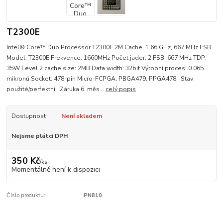
T2300E
Intel® Core™ Duo Processor T2300E 2M Cache, 1.66 GHz, 667 MHz FSB.
Model: T2300E Frekvence: 1660MHz Počet jader: 2 FSB: 667 MHz TDP:
35W Level 2 cache size: 2MB Data width: 32bit Výrobní proces: 0.065
mikronů Socket: 478-pin Micro-FCPGA, PBGA479, PPGA478 Stav:
použité/perfektní Záruka 6. měs...
celý popis
Dostupnost
Není skladem
Nejsme plátci DPH
350 Kč
/
ks
Momentálně není k dispozici
Číslo produktu:
PN810