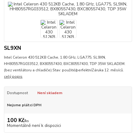
SL9XN
Intel Celeron 430 512KB Cache, 1.80 GHz, LGA775, SL9XN,
HH80557RG033512, BX80557430, BXC80557430, TDP 35W SKLADEM.
(bez ventilátoru a chladiče).Stav: použité/perfektníZáruka 12. měsíců.
celý popis
Dostupnost
Není skladem
Nejsme plátci DPH
100 Kč
/
ks
Momentálně není k dispozici