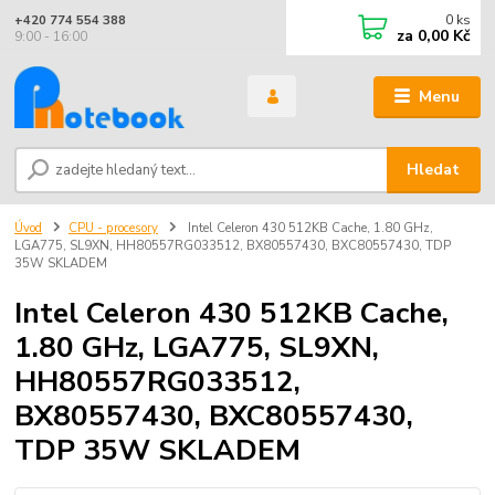
0
ks
+420 774 554 388
za
0,00 Kč
9:00 - 16:00
Menu
Hledat
Úvod
CPU - procesory
Intel Celeron 430 512KB Cache, 1.80 GHz,
LGA775, SL9XN, HH80557RG033512, BX80557430, BXC80557430, TDP
35W SKLADEM
Intel Celeron 430 512KB Cache,
1.80 GHz, LGA775, SL9XN,
HH80557RG033512,
BX80557430, BXC80557430,
TDP 35W SKLADEM