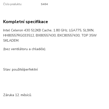
Číslo produktu:
S404
Kompletní specifikace
Intel Celeron 430 512KB Cache, 1.80 GHz, LGA775, SL9XN,
HH80557RG033512, BX80557430, BXC80557430, TDP 35W
SKLADEM.
(bez ventilátoru a chladiče).
Stav: použité/perfektní
Záruka 12. měsíců.