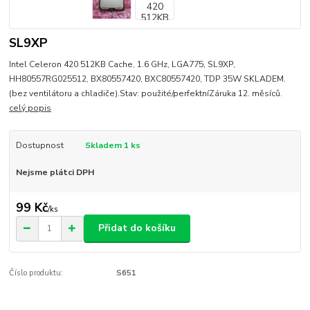
SL9XP
Intel Celeron 420 512KB Cache, 1.6 GHz, LGA775, SL9XP,
HH80557RG025512, BX80557420, BXC80557420, TDP 35W SKLADEM.
(bez ventilátoru a chladiče).Stav: použité/perfektníZáruka 12. měsíců.
celý popis
Dostupnost
Skladem 1 ks
Nejsme plátci DPH
99 Kč
/
ks
Přidat do košíku
Číslo produktu:
S651