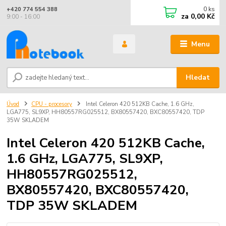
0
ks
+420 774 554 388
za
0,00 Kč
9:00 - 16:00
Menu
Hledat
Úvod
CPU - procesory
Intel Celeron 420 512KB Cache, 1.6 GHz,
LGA775, SL9XP, HH80557RG025512, BX80557420, BXC80557420, TDP
35W SKLADEM
Intel Celeron 420 512KB Cache,
1.6 GHz, LGA775, SL9XP,
HH80557RG025512,
BX80557420, BXC80557420,
TDP 35W SKLADEM