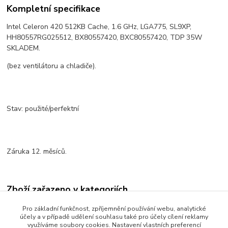
Kompletní specifikace
Intel Celeron 420 512KB Cache, 1.6 GHz, LGA775, SL9XP,
HH80557RG025512, BX80557420, BXC80557420, TDP 35W
SKLADEM.
(bez ventilátoru a chladiče).
Stav: použité/perfektní
Záruka 12. měsíců.
Zboží zařazeno v kategoriích
CPU - procesory
Pro základní funkčnost, zpříjemnění používání webu, analytické
účely a v případě udělení souhlasu také pro účely cílení reklamy
INTEL
využíváme soubory cookies. Nastavení vlastních preferencí