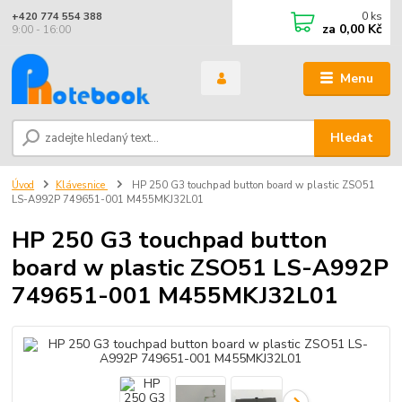
0
ks
+420 774 554 388
za
0,00 Kč
9:00 - 16:00
Menu
Hledat
Úvod
Klávesnice
HP 250 G3 touchpad button board w plastic ZSO51
LS-A992P 749651-001 M455MKJ32L01
HP 250 G3 touchpad button
board w plastic ZSO51 LS-A992P
749651-001 M455MKJ32L01