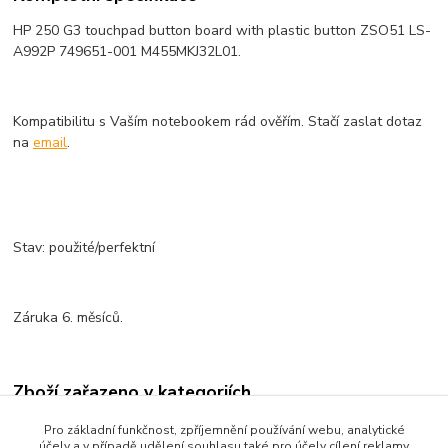
HP 250 G3 touchpad button board with plastic button ZSO51 LS-
A992P 749651-001 M455MKJ32L01.
Kompatibilitu s Vaším notebookem rád ověřím. Stačí zaslat dotaz
na
email
.
Stav: použité/perfektní
Záruka 6. měsíců.
Zboží zařazeno v kategoriích
Klávesnice
Pro základní funkčnost, zpříjemnění používání webu, analytické
účely a v případě udělení souhlasu také pro účely cílení reklamy