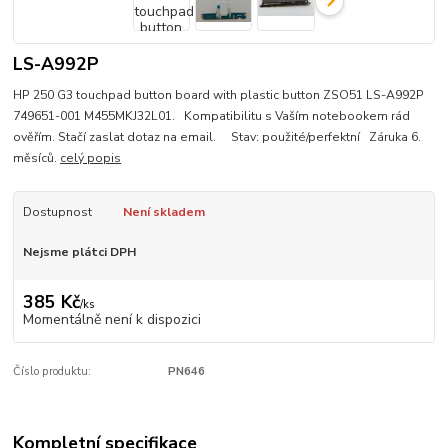
LS-A992P
HP 250 G3 touchpad button board with plastic button ZSO51 LS-A992P
749651-001 M455MKJ32L01. Kompatibilitu s Vaším notebookem rád
ověřím. Stačí zaslat dotaz na email. Stav: použité/perfektní Záruka 6.
měsíců.
celý popis
Dostupnost
Není skladem
Nejsme plátci DPH
385 Kč
/
ks
Momentálně není k dispozici
Číslo produktu:
PN646
Kompletní specifikace