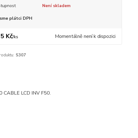
tupnost
Není skladem
sme plátci DPH
5 Kč
Momentálně není k dispozici
/
ks
roduktu:
S307
0 CABLE LCD INV F50.