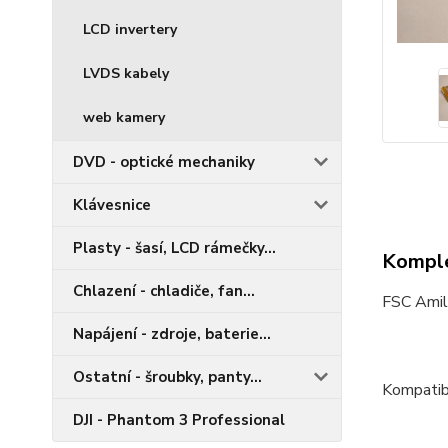
LCD invertery
LVDS kabely
web kamery
DVD - optické mechaniky
Klávesnice
Plasty - šasí, LCD rámečky...
Komple
Chlazení - chladiče, fan...
FSC Ami
Napájení - zdroje, baterie...
Ostatní - šroubky, panty...
Kompatibi
DJI - Phantom 3 Professional