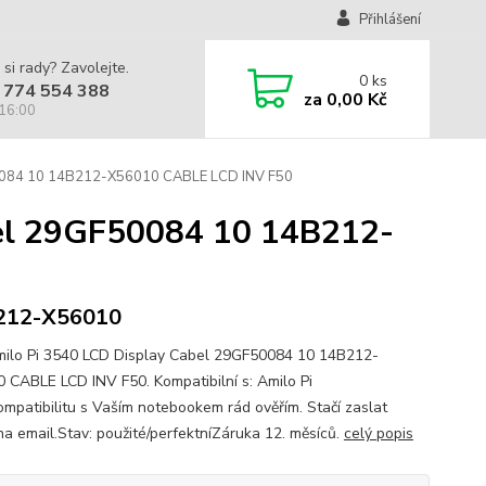
Přihlášení
 si rady? Zavolejte.
0
ks
 774 554 388
za
0,00 Kč
 16:00
0084 10 14B212-X56010 CABLE LCD INV F50
bel 29GF50084 10 14B212-
212-X56010
ilo Pi 3540 LCD Display Cabel 29GF50084 10 14B212-
 CABLE LCD INV F50. Kompatibilní s: Amilo Pi
mpatibilitu s Vaším notebookem rád ověřím. Stačí zaslat
na email.Stav: použité/perfektníZáruka 12. měsíců.
celý popis