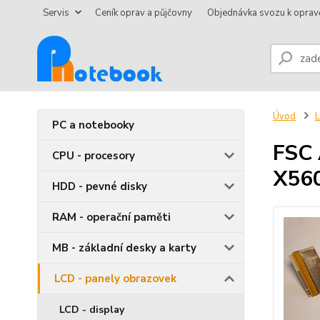
Servis
Ceník oprav a půjčovny
Objednávka svozu k oprav
Úvod
L
PC a notebooky
FSC 
CPU - procesory
X56
HDD - pevné disky
RAM - operační paměti
MB - základní desky a karty
LCD - panely obrazovek
LCD - display