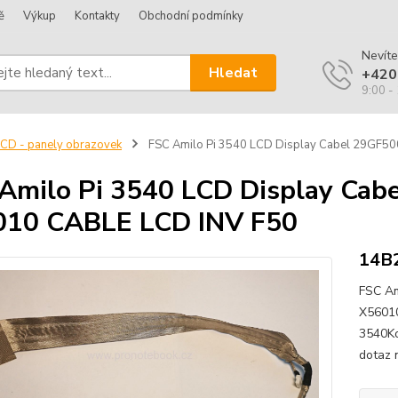
ě
Výkup
Kontakty
Obchodní podmínky
Nevíte
Hledat
+420
9:00 -
CD - panely obrazovek
FSC Amilo Pi 3540 LCD Display Cabel 29GF5
Amilo Pi 3540 LCD Display Ca
010 CABLE LCD INV F50
14B
FSC Am
X56010
3540Ko
dotaz 