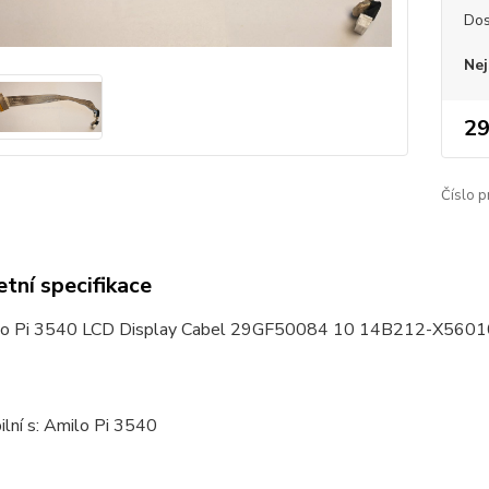
Dos
Nej
29
Číslo p
tní specifikace
lo Pi 3540 LCD Display Cabel 29GF50084 10 14B212-X5601
lní s: Amilo Pi 3540