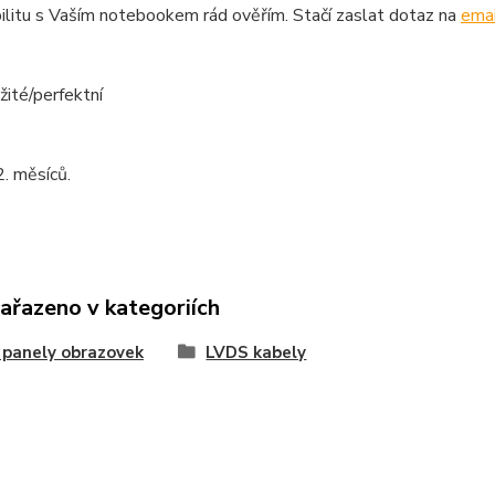
litu s Vaším notebookem rád ověřím. Stačí zaslat dotaz na
emai
žité/perfektní
. měsíců.
zařazeno v kategoriích
 panely obrazovek
LVDS kabely