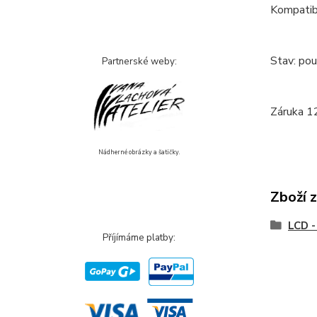
Kompatibi
Stav: pou
Partnerské weby:
Záruka 12
Nádherné obrázky a šatičky.
Zboží 
LCD -
Příjímáme platby: