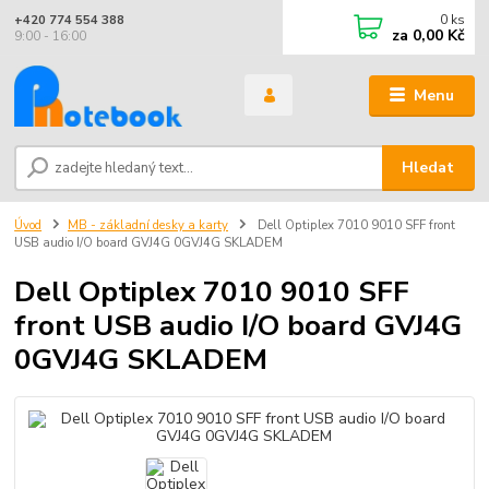
0
ks
+420 774 554 388
za
0,00 Kč
9:00 - 16:00
Menu
Hledat
Úvod
MB - základní desky a karty
Dell Optiplex 7010 9010 SFF front
USB audio I/O board GVJ4G 0GVJ4G SKLADEM
Dell Optiplex 7010 9010 SFF
front USB audio I/O board GVJ4G
0GVJ4G SKLADEM