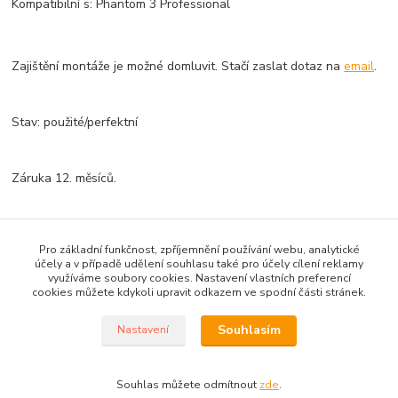
Kompatibilní s: Phantom 3 Professional
Zajištění montáže je možné domluvit. Stačí zaslat dotaz na
email
.
Stav: použité/perfektní
Záruka 12. měsíců.
Zboží zařazeno v kategoriích
Pro základní funkčnost, zpříjemnění používání webu, analytické
účely a v případě udělení souhlasu také pro účely cílení reklamy
DJI - Phantom 3 Professional
využíváme soubory cookies. Nastavení vlastních preferencí
cookies můžete kdykoli upravit odkazem ve spodní části stránek.
Souhlasím
Nastavení
Vytvořil ©Kvakoš 2020 pro
PRONOTEBOOK.CZ
Souhlas můžete odmítnout
zde
.
Vytvořeno na
Eshop-rychle.cz