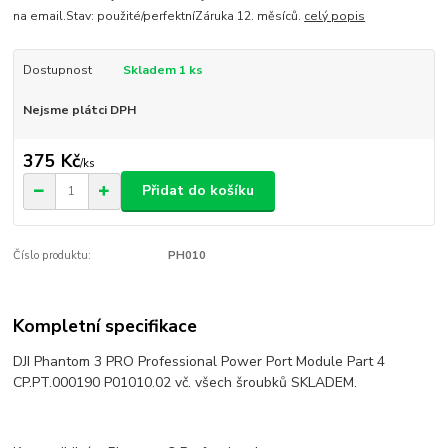
na email.Stav: použité/perfektníZáruka 12. měsíců.
celý popis
Dostupnost
Skladem 1 ks
Nejsme plátci DPH
375 Kč
/
ks
Přidat do košíku
Číslo produktu:
PH010
Kompletní specifikace
DJI Phantom 3 PRO Professional Power Port Module Part 4
CP.PT.000190 P01010.02
vč. všech šroubků SKLADEM.