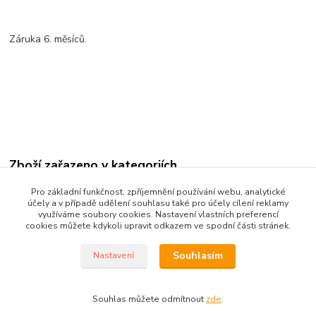
Záruka 6. měsíců.
Zboží zařazeno v kategoriích
MB - základní desky a karty
Pro základní funkčnost, zpříjemnění používání webu, analytické
účely a v případě udělení souhlasu také pro účely cílení reklamy
Síťové karty
využíváme soubory cookies. Nastavení vlastních preferencí
cookies můžete kdykoli upravit odkazem ve spodní části stránek.
Souhlasím
Nastavení
Vytvořil ©Kvakoš 2020 pro
PRONOTEBOOK.CZ
Souhlas můžete odmítnout
zde
.
Vytvořeno na
Eshop-rychle.cz