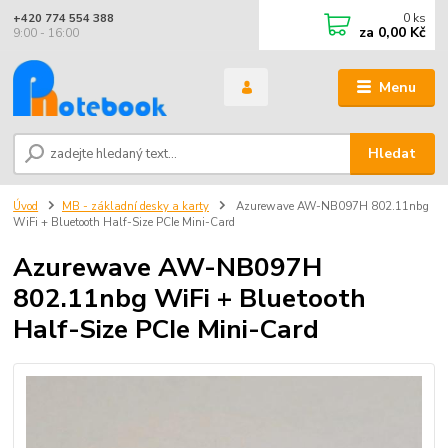
0
ks
+420 774 554 388
za
0,00 Kč
9:00 - 16:00
Menu
Hledat
Úvod
MB - základní desky a karty
Azurewave AW-NB097H 802.11nbg
WiFi + Bluetooth Half-Size PCIe Mini-Card
Azurewave AW-NB097H
802.11nbg WiFi + Bluetooth
Half-Size PCIe Mini-Card