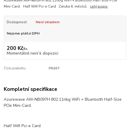
Azurewave AW-NB097H 802.11nbg WiFi + Bluetooth Half-Size PCIe
Mini-Card. Half Wifi Pci-e Card Záruka 6. měsíců.
celý popis
Dostupnost
Není skladem
Nejsme plátci DPH
200 Kč
/
ks
Momentálně není k dispozici
Číslo produktu:
PN207
Kompletní specifikace
Azurewave AW-NB097H 802.11nbg WiFi + Bluetooth Half-Size
PCIe Mini-Card.
Half Wifi Pci-e Card