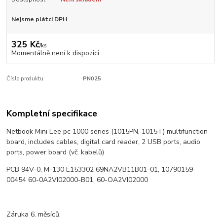
Nejsme plátci DPH
325 Kč
/
ks
Momentálně není k dispozici
Číslo produktu:
PN025
Kompletní specifikace
Netbook Mini Eee pc 1000 series (1015PN, 1015T) multifunction
board, includes cables, digital card reader, 2 USB ports, audio
ports, power board (vč. kabelů)
PCB 94V-0, M-130 E153302 69NA2VB11B01-01, 10790159-
00454 60-0A2VI02000-B01, 60-OA2VI02000
Záruka 6. měsíců.