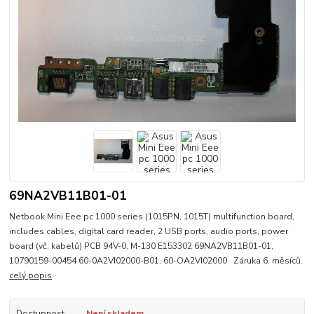
69NA2VB11B01-01
Netbook Mini Eee pc 1000 series (1015PN, 1015T) multifunction board,
includes cables, digital card reader, 2 USB ports, audio ports, power
board (vč. kabelů) PCB 94V-0, M-130 E153302 69NA2VB11B01-01,
10790159-00454 60-0A2VI02000-B01, 60-OA2VI02000 Záruka 6. měsíců.
celý popis
Dostupnost
Není skladem