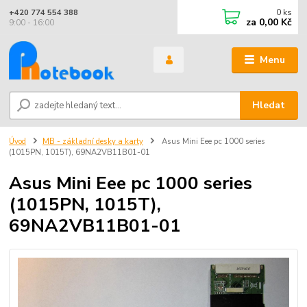
0
ks
+420 774 554 388
za
0,00 Kč
9:00 - 16:00
Menu
Hledat
Úvod
MB - základní desky a karty
Asus Mini Eee pc 1000 series
(1015PN, 1015T), 69NA2VB11B01-01
Asus Mini Eee pc 1000 series
(1015PN, 1015T),
69NA2VB11B01-01