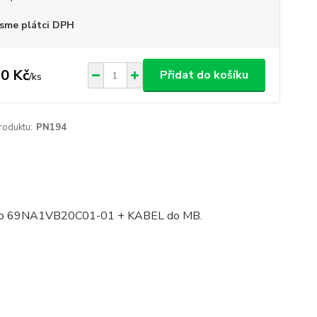
sme plátci DPH
0 Kč
Přidat do košíku
/
ks
roduktu:
PN194
tto 69NA1VB20C01-01 + KABEL do MB.