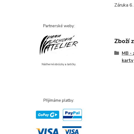
Záruka 6.
Partnerské weby:
Zboží 
MB - 
karty
Nádherné obrázky a šatičky.
Příjímáme platby: