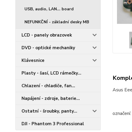
USB, audio, LAN... board
NEFUNKČNÍ - základní desky MB
LCD - panely obrazovek
DVD - optické mechaniky
Klávesnice
Plasty - šasí, LCD rámečky...
Komple
Chlazení - chladiče, fan...
Asus Ee
Napájení - zdroje, baterie...
Ostatní - šroubky, panty...
označen
DJI - Phantom 3 Professional