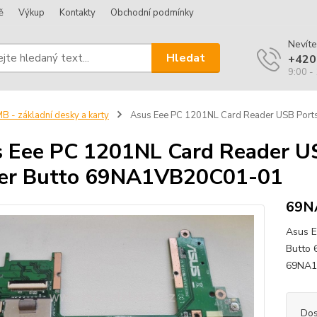
ě
Výkup
Kontakty
Obchodní podmínky
Nevíte
Hledat
+420
9:00 -
B - základní desky a karty
Asus Eee PC 1201NL Card Reader USB Por
 Eee PC 1201NL Card Reader U
er Butto 69NA1VB20C01-01
69N
Asus E
Butto 
69NA1
Dos