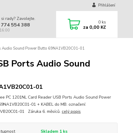
Přihlášení
 si rady? Zavolejte.
0
ks
 774 554 388
za
0,00 Kč
 16:00
ts Audio Sound Power Butto 69NA1VB20C01-01
SB Ports Audio Sound
A1VB20C01-01
ee PC 1201NL Card Reader USB Ports Audio Sound Power
69NA1VB20C01-01 + KABEL do MB. označení:
VB20C01-01 Záruka 6. měsíců.
celý popis
tupnost
Skladem 1 ks