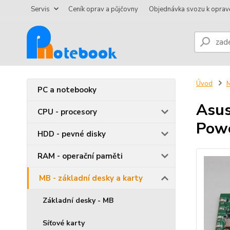
Servis
Ceník oprav a půjčovny
Objednávka svozu k oprav
Úvod
M
PC a notebooky
Asus
CPU - procesory
Pow
HDD - pevné disky
RAM - operační paměti
MB - základní desky a karty
Základní desky - MB
Síťové karty