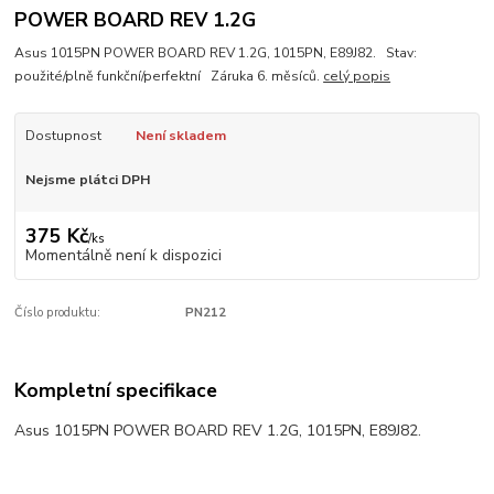
POWER BOARD REV 1.2G
Asus 1015PN POWER BOARD REV 1.2G, 1015PN, E89J82. Stav:
použité/plně funkční/perfektní Záruka 6. měsíců.
celý popis
Dostupnost
Není skladem
Nejsme plátci DPH
375 Kč
/
ks
Momentálně není k dispozici
Číslo produktu:
PN212
Kompletní specifikace
Asus 1015PN POWER BOARD REV 1.2G, 1015PN, E89J82.