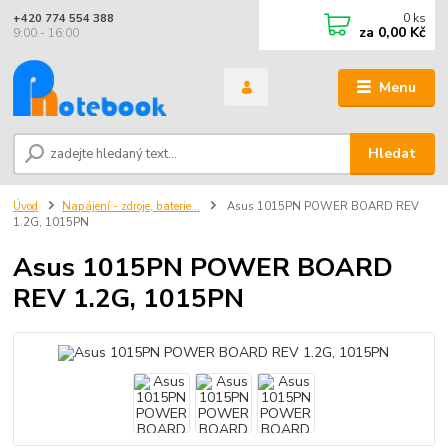
0
ks
+420 774 554 388
za
0,00 Kč
9:00 - 16:00
Menu
Hledat
Úvod
Napájení - zdroje, baterie...
Asus 1015PN POWER BOARD REV
1.2G, 1015PN
Asus 1015PN POWER BOARD
REV 1.2G, 1015PN