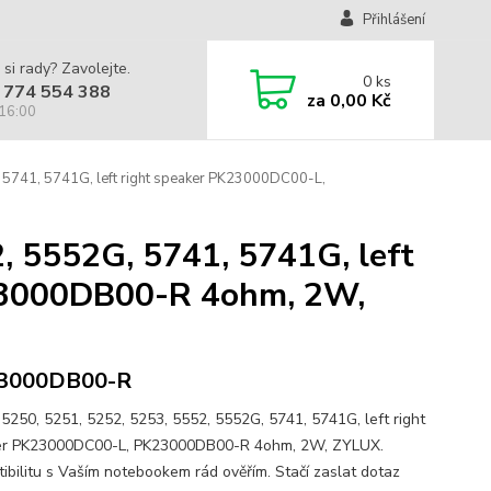
Přihlášení
 si rady? Zavolejte.
0
ks
 774 554 388
za
0,00 Kč
 16:00
 5741, 5741G, left right speaker PK23000DC00-L,
, 5552G, 5741, 5741G, left
23000DB00-R 4ohm, 2W,
3000DB00-R
 5250, 5251, 5252, 5253, 5552, 5552G, 5741, 5741G, left right
er PK23000DC00-L, PK23000DB00-R 4ohm, 2W, ZYLUX.
ibilitu s Vaším notebookem rád ověřím. Stačí zaslat dotaz