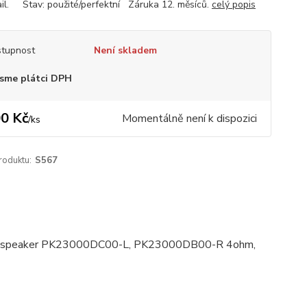
il. Stav: použité/perfektní Záruka 12. měsíců.
celý popis
tupnost
Není skladem
sme plátci DPH
0 Kč
Momentálně není k dispozici
/
ks
roduktu:
S567
ight speaker PK23000DC00-L, PK23000DB00-R 4ohm,