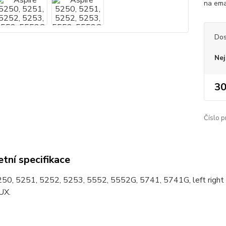
na ema
Dos
Nej
30
Číslo p
tní specifikace
250, 5251, 5252, 5253, 5552, 5552G, 5741, 5741G, left r
UX.