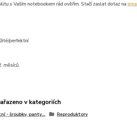
litu s Vaším notebookem rád ověřím. Stačí zaslat dotaz na
emai
žité/perfektní
. měsíců.
zařazeno v kategoriích
ní - šroubky, panty...
Reproduktory