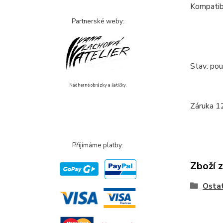
Kompatibi
Partnerské weby:
Stav: pou
Nádherné obrázky a šatičky.
Záruka 12
Příjímáme platby:
Zboží 
Ostat