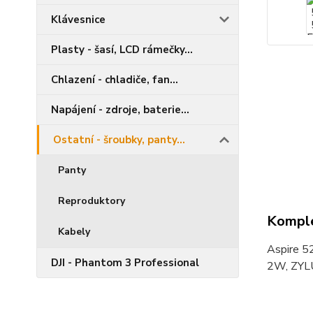
Klávesnice
Plasty - šasí, LCD rámečky...
Chlazení - chladiče, fan...
Napájení - zdroje, baterie...
Ostatní - šroubky, panty...
Panty
Reproduktory
Komple
Kabely
Aspire 5
DJI - Phantom 3 Professional
2W, ZYL