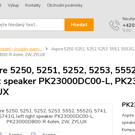
ě
Výkup
Kontakty
Obchodní podmínky
Nevíte
Hledat
+420
9:00 -
statní - šroubky, panty...
Aspire 5250, 5251, 5252, 5253, 5552, 5552G,
B00-R 4ohm, 2W, ZYLUX
re 5250, 5251, 5252, 5253, 5552
t speaker PK23000DC00-L, PK
UX
PK2
Aspire
speak
Kompat