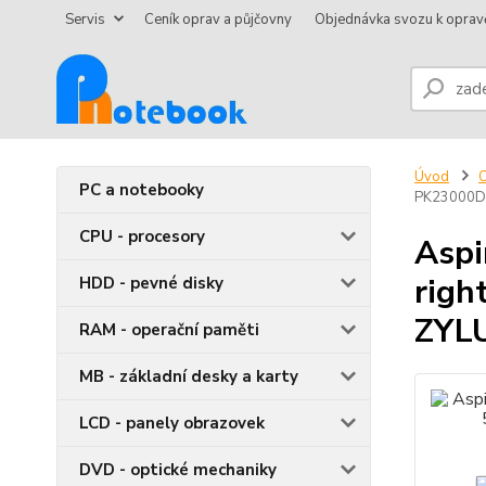
Servis
Ceník oprav a půjčovny
Objednávka svozu k oprav
Úvod
O
PC a notebooky
PK23000D
CPU - procesory
Aspi
righ
HDD - pevné disky
ZYL
RAM - operační paměti
MB - základní desky a karty
LCD - panely obrazovek
DVD - optické mechaniky