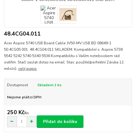
48.4CG04.011
Acer Aspire 5740 USB Board Cable JV50-MV USB BD 08649-1
50.4CG05.001 48.4CG04.011 SKLADEM. Kompatibilní s: Aspire 5738
5542 5242 5740 5340 5536 Kompatibilitu s Vaším notebookem rád
ověřím. Stačí zaslat dotaz na email. Stav: použité/perfektní Záruka 12.
měsíců.
celý popis
Dostupnost
Skladem 1 ks
Nejsme plátci DPH
250 Kč
/
ks
Přidat do košíku