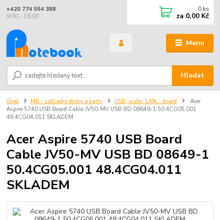
0
ks
+420 774 554 388
za
0,00 Kč
9:00 - 16:00
Menu
Hledat
Úvod
MB - základní desky a karty
USB, audio, LAN... board
Acer
Aspire 5740 USB Board Cable JV50-MV USB BD 08649-1 50.4CG05.001
48.4CG04.011 SKLADEM
Acer Aspire 5740 USB Board
Cable JV50-MV USB BD 08649-1
50.4CG05.001 48.4CG04.011
SKLADEM