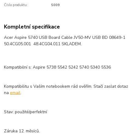
Číslo produktu:
S009
Kompletní specifikace
Acer Aspire 5740 USB Board Cable JV50-MV USB BD 08649-1
50.4CG05.001 48.4CG04.011 SKLADEM.
Kompatibilní s: Aspire 5738 5542 5242 5740 5340 5536
Kompatibilitu s Vaším notebookem rád ověřím. Stačí zaslat dotaz
na
email
.
Stav: použité/perfektní
Záruka 12. měsíců.