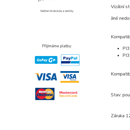
Vizální s
Nádherné obrázky a šatičky.
Jiné nedo
Kompatibi
Příjímáme platby:
PI
PI
Kompatibi
Stav: pou
Záruka 1