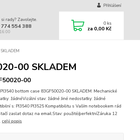
Přihlášení
 si rady? Zavolejte.
0
ks
 774 554 388
za
0,00 Kč
 16:00
0 SKLADEM
0020-00 SKLADEM
F50020-00
 PI3540 bottom case 83GF50020-00 SKLADEM. Mechanické
atky: žádnéVizální stav: žádné Jiné nedostatky: žádné
ibilní s: PI3540 PI3525 Kompatibilitu s Vaším notebookem rád
Stačí zaslat dotaz na email.Stav: použité/perfektníZáruka 12
.
celý popis