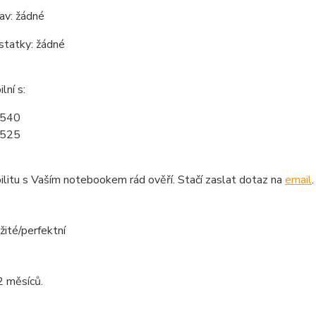
tav: žádné
statky: žádné
lní s:
3540
3525
litu s Vaším notebookem rád ověří. Stačí zaslat dotaz na
email
.
žité/perfektní
2 měsíců.