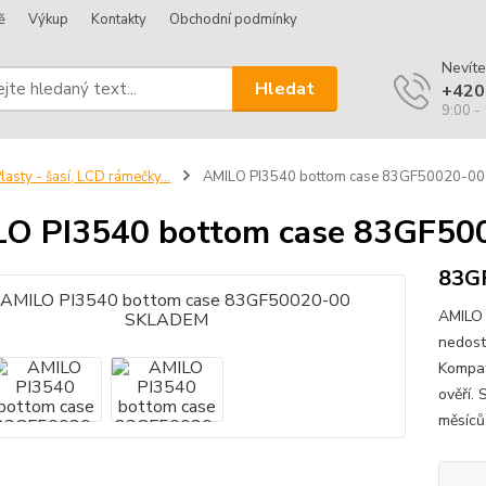
ě
Výkup
Kontakty
Obchodní podmínky
Nevíte
Hledat
+420
9:00 -
lasty - šasí, LCD rámečky...
AMILO PI3540 bottom case 83GF50020-0
LO PI3540 bottom case 83GF5
83G
AMILO
nedost
Kompat
ověří. 
měsíců