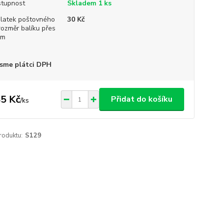
tupnost
Skladem 1 ks
platek poštovného
30 Kč
rozměr balíku přes
cm
sme plátci DPH
5 Kč
Přidat do košíku
/
ks
roduktu:
S129