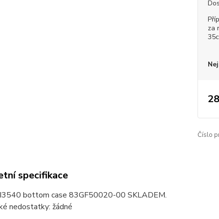
Dos
Pří
za 
35
Nej
28
Číslo p
tní specifikace
I3540 bottom case 83GF50020-00 SKLADEM.
ké nedostatky: žádné