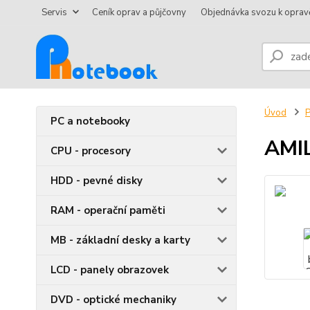
Servis
Ceník oprav a půjčovny
Objednávka svozu k oprav
Úvod
P
PC a notebooky
AMI
CPU - procesory
HDD - pevné disky
RAM - operační paměti
MB - základní desky a karty
LCD - panely obrazovek
DVD - optické mechaniky