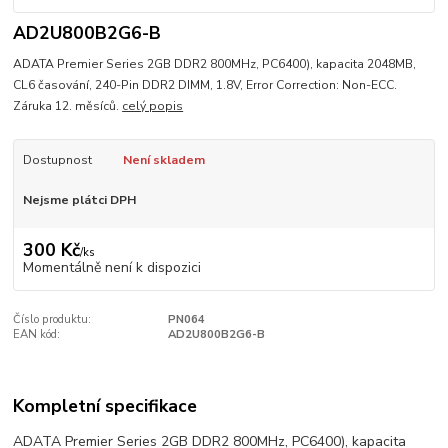
AD2U800B2G6-B
ADATA Premier Series 2GB DDR2 800MHz, PC6400), kapacita 2048MB,
CL6 časování, 240-Pin DDR2 DIMM, 1.8V, Error Correction: Non-ECC.
Záruka 12. měsíců.
celý popis
Dostupnost
Není skladem
Nejsme plátci DPH
300 Kč
/
ks
Momentálně není k dispozici
Číslo produktu:
PN064
EAN kód:
AD2U800B2G6-B
Kompletní specifikace
ADATA Premier Series 2GB DDR2 800MHz, PC6400), kapacita