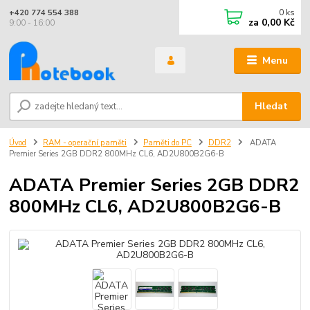
0
ks
+420 774 554 388
za
0,00 Kč
9:00 - 16:00
Menu
Hledat
Úvod
RAM - operační paměti
Paměti do PC
DDR2
ADATA
Premier Series 2GB DDR2 800MHz CL6, AD2U800B2G6-B
ADATA Premier Series 2GB DDR2
800MHz CL6, AD2U800B2G6-B